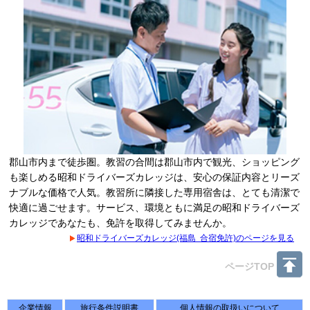
郡山市内まで徒歩圏。教習の合間は郡山市内で観光、ショッピング
も楽しめる昭和ドライバーズカレッジは、安心の保証内容とリーズ
ナブルな価格で人気。教習所に隣接した専用宿舎は、とても清潔で
快適に過ごせます。サービス、環境ともに満足の昭和ドライバーズ
カレッジであなたも、免許を取得してみませんか。
昭和ドライバーズカレッジ(福島 合宿免許)のページを見る
ページTOP
企業情報
旅行条件説明書
個人情報の取扱いについて