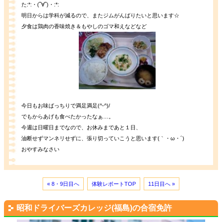
た:*:・(‾∀‾)・:*:
明日からは学科が減るので、またジムがんばりたいと思います☆
夕食は鶏肉の香味焼き＆もやしのゴマ和えなどなど
今日もお味ばっちりで満足満足(^-^)/
でもからあげも食べたかったなぁ…。
今週は日曜日までなので、お休みまであと１日、
油断せずマンネリせずに、張り切っていこうと思います(｀・ω・´)
おやすみなさい
« 8・9日目へ
体験レポートTOP
11日目へ »
昭和ドライバーズカレッジ(福島)の合宿免許