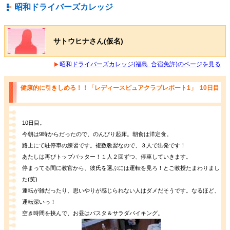
昭和ドライバーズカレッジ
サトウヒナさん(仮名)
昭和ドライバーズカレッジ(福島 合宿免許)のページを見る
健康的に引きしめる！！「レディースピュアクラブレポート1」 10日目
10日目。
今朝は9時からだったので、のんびり起床。朝食は洋定食。
路上にて駐停車の練習です。複数教習なので、３人で出発です！
あたしは再びトップバッター！１人２回ずつ、停車していきます。
停まってる間に教官から、彼氏を選ぶには運転を見ろ！とご教授たまわりまし
た(笑)
運転が雑だったり、思いやりが感じられない人はダメだそうです。なるほど、
運転深いっ！
空き時間を挟んで、お昼はパスタ＆サラダバイキング。