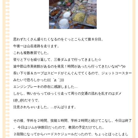
思わずたくさん盛りたくなるのをぐっとこらえて腹８分目。
午後一は山岳道路を走ります。
これも複数教習でした。
登りと下りを繰り返して、三春ダムまで行ってきました☆
途中郡山市美術館があるのを発見！時間があったら行ってきたいなo(^-^)o
長い下り坂＆カーブはスピードがぐんぐんでてくるので、ジェットコースター
みたいで恐ろしかった(((゜д゜;)))
エンジンブレーキの存在に感謝しました…
しかし、怖いからってゆっくり走って周りの交通の流れを乱すのはダメ
(@_@)だそうで、
注意されちゃいました。…がんばります。
その後、学科を２時間、技能１時間、学科２時間と続けてこなし、今日は終了
。 今日はジムが休館日だったので、教習の予定だけでした。
２段階になってからハードスケジュールだったので、ちょっとほっとしまし