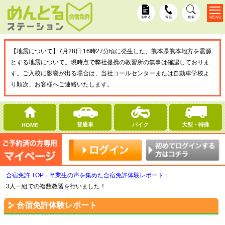
MENU
仮申込
電話
検索
【地震について】7月28日 16時27分頃に発生した、熊本県熊本地方を震源
とする地震について。現時点で弊社提携の教習所の無事は確認しておりま
す。ご入校に影響が出る場合は、当社コールセンターまたは自動車学校よ
り順次、お客様へご連絡いたします。
普通車
バイク
大型・特殊
HOME
合宿免許 TOP
卒業生の声を集めた合宿免許体験レポート
3人一組での複数教習を行いました！
合宿免許体験レポート