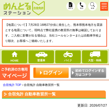
MENU
仮申込
電話
検索
【地震について】7月28日 16時27分頃に発生した、熊本県熊本地方を震源
とする地震について。現時点で弊社提携の教習所の無事は確認しておりま
す。ご入校に影響が出る場合は、当社コールセンターまたは自動車学校よ
り順次、お客様へご連絡いたします。
普通車
バイク
大型・特殊
HOME
合宿免許 TOP
合宿免許 自動車教習所一覧
合宿免許 自動車教習所一覧
更新日:
2026/07/27