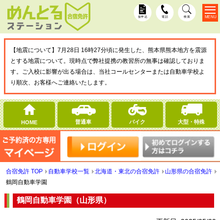
MENU
仮申込
電話
検索
【地震について】7月28日 16時27分頃に発生した、熊本県熊本地方を震源
とする地震について。現時点で弊社提携の教習所の無事は確認しておりま
す。ご入校に影響が出る場合は、当社コールセンターまたは自動車学校よ
り順次、お客様へご連絡いたします。
普通車
バイク
大型・特殊
HOME
合宿免許 TOP
自動車学校一覧
北海道・東北の合宿免許
山形県の合宿免許
鶴岡自動車学園
鶴岡自動車学園（山形県）