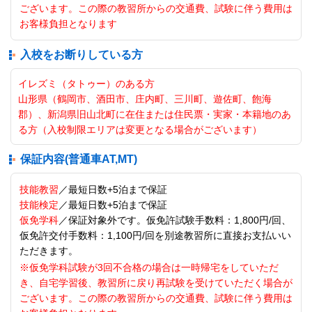
ございます。この際の教習所からの交通費、試験に伴う費用は
お客様負担となります
入校をお断りしている方
イレズミ（タトゥー）のある方
山形県（鶴岡市、酒田市、庄内町、三川町、遊佐町、飽海
郡）、新潟県旧山北町に在住または住民票・実家・本籍地のあ
る方（入校制限エリアは変更となる場合がございます）
保証内容(普通車AT,MT)
技能教習
／最短日数+5泊まで保証
技能検定
／最短日数+5泊まで保証
仮免学科
／保証対象外です。仮免許試験手数料：1,800円/回、
仮免許交付手数料：1,100円/回を別途教習所に直接お支払いい
ただきます。
※仮免学科試験が3回不合格の場合は一時帰宅をしていただ
き、自宅学習後、教習所に戻り再試験を受けていただく場合が
ございます。この際の教習所からの交通費、試験に伴う費用は