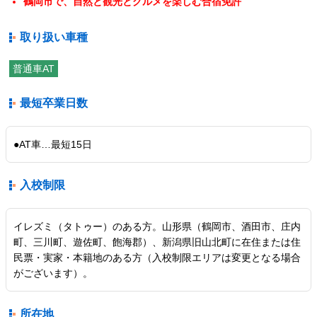
鶴岡市で、自然と観光とグルメを楽しむ合宿免許
取り扱い車種
普通車AT
最短卒業日数
●AT車…最短15日
入校制限
イレズミ（タトゥー）のある方。山形県（鶴岡市、酒田市、庄内
町、三川町、遊佐町、飽海郡）、新潟県旧山北町に在住または住
民票・実家・本籍地のある方（入校制限エリアは変更となる場合
がございます）。
所在地