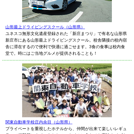
山形最上ドライビングスクール（山形県）
ユネスコ無形文化遺産登録された「新庄まつり」で有名な山形県
新庄市にある山形最上ドライビングスクール。校舎隣接の校内宿
舎に滞在するので便利で快適に過ごせます。3食の食事は校内食
堂で。時にはご当地グルメが提供されることも！
関東自動車学校庄内余目（山形県）
プライベートを重視したホテルから、仲間が出来て楽しいレギュ