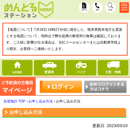
MENU
仮申込
電話
検索
【地震について】7月28日 16時27分頃に発生した、熊本県熊本地方を震源
とする地震について。現時点で弊社提携の教習所の無事は確認しておりま
す。ご入校に影響が出る場合は、当社コールセンターまたは自動車学校よ
り順次、お客様へご連絡いたします。
普通車
バイク
大型・特殊
HOME
合宿免許 TOP
お申し込み方法
お申し込み方法
お申し込み方法
更新日:
2023/03/10