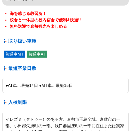
海を感じる教習所！
校舎と一体型の校内宿舎で便利&快適!!
無料送迎で倉敷観光も楽しめる
取り扱い車種
普通車MT
普通車AT
最短卒業日数
●AT車…最短14日 ●MT車…最短15日
入校制限
イレズミ（タトゥー）のある方。倉敷市玉島全域、倉敷市の一
部、小田郡矢掛町の一部、浅口群里庄町の一部に在住または実家