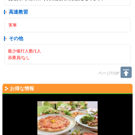
高速教習
実車
その他
最少催行人数/1人
添乗員/なし
ページTOP
お得な情報