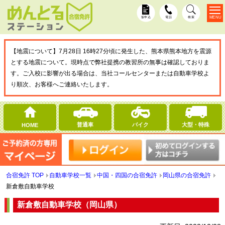
MENU
仮申込
電話
検索
【地震について】7月28日 16時27分頃に発生した、熊本県熊本地方を震源
とする地震について。現時点で弊社提携の教習所の無事は確認しておりま
す。ご入校に影響が出る場合は、当社コールセンターまたは自動車学校よ
り順次、お客様へご連絡いたします。
普通車
バイク
大型・特殊
HOME
合宿免許 TOP
自動車学校一覧
中国・四国の合宿免許
岡山県の合宿免許
新倉敷自動車学校
新倉敷自動車学校（岡山県）