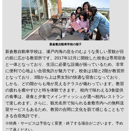
新倉敷自動車学校の様子
新倉敷自動車学校は、瀬戸内海の息をのむような美しい景観が目
の前に広がる教習所です。2017年12月に開校した校舎は専用宿舎
と一体となっており、生活に必要な設備が揃っているため、非常
に便利で心地よい合宿免許が魅力です。校舎は1階と2階が教習所
となっており、3階から上は男女別の快適な宿舎になっており、
しかも、どの階からも海が見えるテラスが備わっています。教習
の疲れを癒やすひと時を体験できます。 校内で味わえる3食提供
の食事は、昼食と夕食でメインディッシュが選べ校内レストラン
で楽しめます。さらに、観光名所で知られる倉敷市内への無料送
迎サービスもあるため、教習の合間に文化を肌で感じることもで
きる合宿免許です。
※特典・サービスは予告なく変更・終了する場合がございます。予め
ご了承ください。