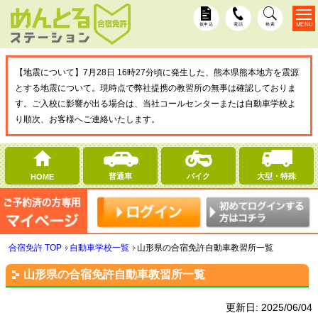
MENU
仮申込
電話
検索
【地震について】7月28日 16時27分頃に発生した、熊本県熊本地方を震源
とする地震について。現時点で弊社提携の教習所の無事は確認しておりま
す。ご入校に影響が出る場合は、当社コールセンターまたは自動車学校よ
り順次、お客様へご連絡いたします。
普通車
バイク
大型・特殊
HOME
合宿免許 TOP
自動車学校一覧
山形県の合宿免許自動車教習所一覧
山形県の合宿免許自動車教習所一覧
更新日:
2025/06/04