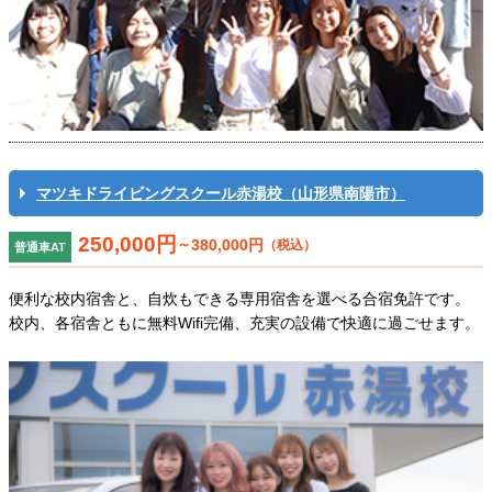
マツキドライビングスクール赤湯校（山形県南陽市）
250,000円
～
380,000円
（税込）
普通車AT
便利な校内宿舎と、自炊もできる専用宿舎を選べる合宿免許です。
校内、各宿舎ともに無料Wifi完備、充実の設備で快適に過ごせます。