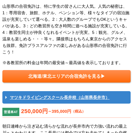
山形県の合宿免許は、特に学生の皆さんに大人気。人気の秘密は、
1：専用宿舎、旅館、ホテル、ペンション等、様々なタイプの宿泊施
設が充実していて選べる。2：大人数のグループでもOKというキャ
パがある。3：どの教習所も空き時間に遊べる施設が充実している。
4：教習生同士が仲良くなれるイベントが充実。5：観光、グルメ、
温泉も楽しめる・・・等々。隣接県はもちろん東京からのアクセス
も抜群。免許プラスアルファの楽しみがある山形県の合宿免許に行
こう！
※各教習所の料金は年間の最安値～最高値を表示しております。
北海道/東北エリアの合宿免許を見る
マツキドライビングスクール長井校（山形県長井市）
250,000円
～
395,000円
（税込）
普通車AT
朝日連峰から注ぎ込む清らかな流れが長井市内で力強い流れの最上
川へとかわります。ここ長井には都会では忘れ去れてしまった自然