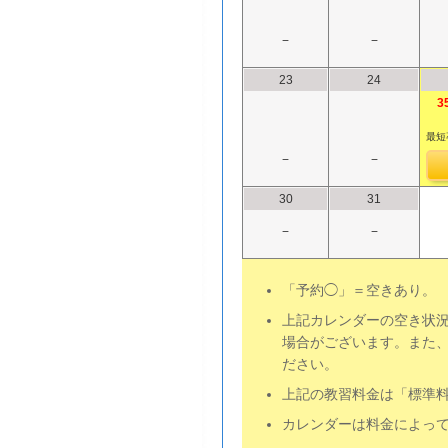
−
−
23
24
3
最短卒
−
−
30
31
−
−
「予約◯」＝空きあり。 
上記カレンダーの空き状況
場合がございます。また
ださい。
上記の教習料金は「標準
カレンダーは料金によっ