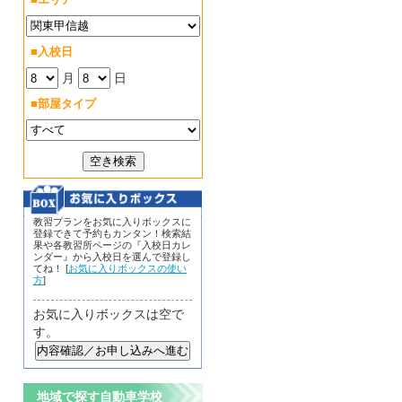
■入校日
月
日
■部屋タイプ
教習プランをお気に入りボックスに
登録できて予約もカンタン！検索結
果や各教習所ページの『入校日カレ
ンダー』から入校日を選んで登録し
てね！ [
お気に入りボックスの使い
方
]
お気に入りボックスは空で
す。
地域で探す自動車学校