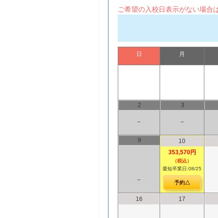
ご希望の入校日表示がない場合
日
月
2
3
−
−
9
10
353,570円
（税込）
最短卒業日:08/25
−
予約△
16
17