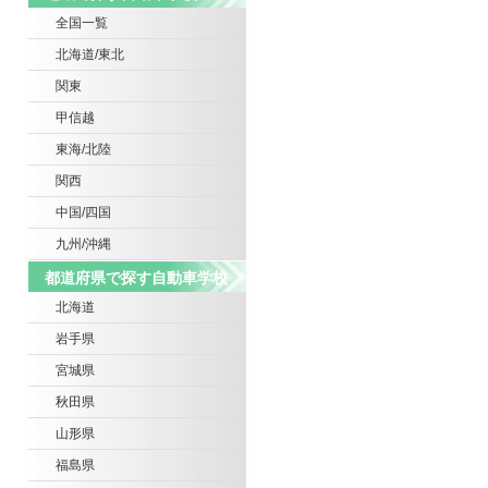
全国一覧
北海道/東北
関東
甲信越
東海/北陸
関西
中国/四国
九州/沖縄
都道府県で探す自動車学校
北海道
岩手県
宮城県
秋田県
山形県
福島県