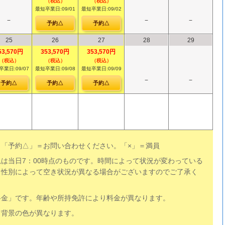
（税込）
（税込）
最短卒業日:09/01
最短卒業日:09/02
−
−
−
予約△
予約△
25
26
27
28
29
53,570円
353,570円
353,570円
（税込）
（税込）
（税込）
業日:09/07
最短卒業日:09/08
最短卒業日:09/09
−
−
予約△
予約△
予約△
「予約△」＝お問い合わせください。「×」＝満員
は当日7：00時点のものです。時間によって状況が変わっている
、性別によって空き状況が異なる場合がございますのでご了承く
料金」です。年齢や所持免許により料金が異なります。
て背景の色が異なります。