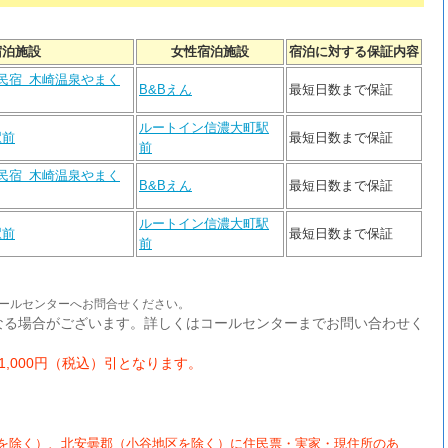
宿泊施設
女性宿泊施設
宿泊に対する保証内容
民宿 木崎温泉やまく
B&Bえん
最短日数まで保証​
ルートイン信濃大町駅
駅前
最短日数まで保証
前
民宿 木崎温泉やまく
B&Bえん
最短日数まで保証​
ルートイン信濃大町駅
駅前
最短日数まで保証
前
ールセンターへお問合せください。
なる場合がございます。詳しくはコールセンターまでお問い合わせく
,000円（税込）引となります。
を除く）、北安曇郡（小谷地区を除く）に住民票・実家・現住所のあ