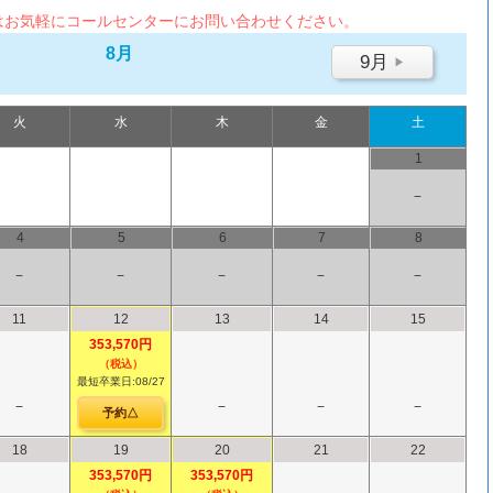
はお気軽にコールセンターにお問い合わせください。
8月
9月
▶
火
水
木
金
土
1
−
4
5
6
7
8
−
−
−
−
−
11
12
13
14
15
353,570円
（税込）
最短卒業日:08/27
−
−
−
−
予約△
18
19
20
21
22
353,570円
353,570円