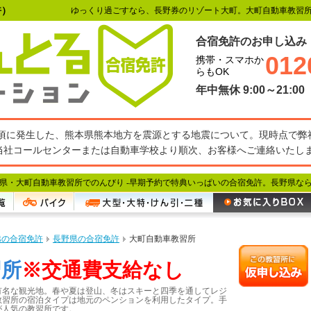
許）
ゆっくり過ごすなら、長野券のリゾート大町。大町自動車教習
合宿免許のお申し込み
012
携帯・スマホか
らもOK
年中無休 9:00～21:00
27分頃に発生した、熊本県熊本地方を震源とする地震について。現時点で
当社コールセンターまたは自動車学校より順次、お客様へご連絡いたし
県・大町自動車教習所でのんびり -
早期予約で特典いっぱいの合宿免許。長野県な
越の合宿免許
長野県の合宿免許
大町自動車教習所
習所
※交通費支給なし
有名な観光地。春や夏は登山、冬はスキーと四季を通してレジ
教習所の宿泊タイプは地元のペンションを利用したタイプ。手
が人気の教習所です。