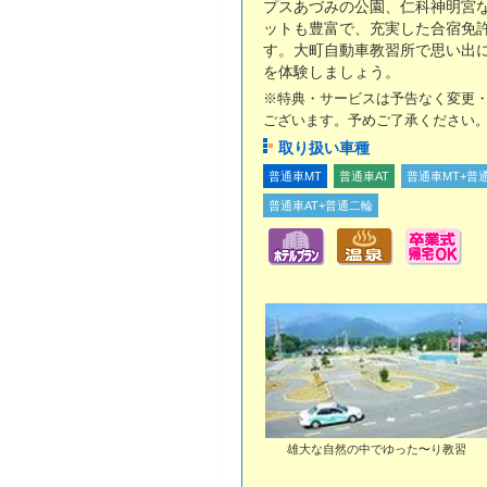
プスあづみの公園、仁科神明宮
ットも豊富で、充実した合宿免
す。大町自動車教習所で思い出
を体験しましょう。
※特典・サービスは予告なく変更
ございます。予めご了承ください
取り扱い車種
普通車MT
普通車AT
普通車MT+普
普通車AT+普通二輪
雄大な自然の中でゆった〜り教習