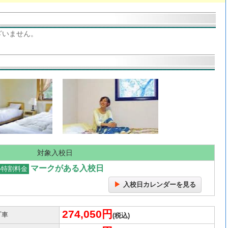
ざいません。
対象入校日
マークがある入校日
ル特割料金
入校日カレンダーを見る
274,050円
T車
(税込)