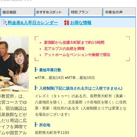
料金表&入卒日カレンダー
お得な情報
新宿駅から信濃大町駅まで約3.5時間
北アルプスの自然を満喫
アットホームなペンションや旅館で宿泊
最短卒業日数
●AT車…最短14日 ●MT車…最短16日
入校制限(下記に該当される方はご入校できません)
車教習所」は、
イレズミ（タトゥー）のある方。長野県大町市（美麻・
教習コースでゆ
八坂地区を除く）、北安曇郡（小谷地区を除く）に住民
所。宿泊施設は
票・実家・現住所のある方（入校制限エリアは変更とな
温泉旅館などが
る場合がございます）
んだり周辺に広
所在地
ライフを満喫で
ダムや国営アル
長野県大町市平1193