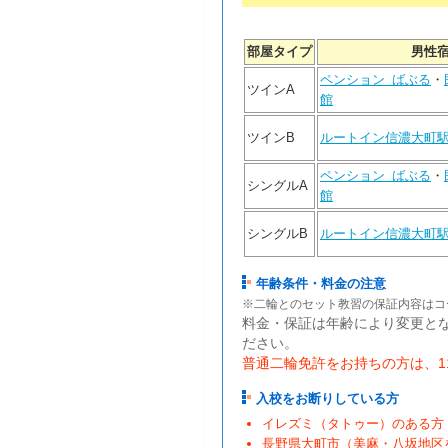
部屋タイプ
男性
ペンション ばぶる
・
ツインA
館
ツインB
ルートイン信濃大町
ペンション ばぶる
・
シングルA
館
シングルB
ルートイン信濃大町
年齢条件・料金の注意
※二輪とのセット教習の保証内容はコ
料金・保証は年齢により変更と
ださい。
普通二輪免許をお持ちの方は、11
入校をお断りしている方
イレズミ（タトゥー）のある方
長野県大町市（美麻・八坂地区