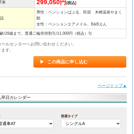
299,050円
T車
(税込)
男性：ペンションばぶる、民宿 木崎温泉やまく
設
館
女性：ペンションエアメイル、B&Bえん
齢/29歳まで。普通二輪所持割引/11,000円（税込）引
コールセンターへお問い合わせください。
ります。
この商品に申し込む
ページトップ▲
入卒日カレンダー
種
部屋タイプ