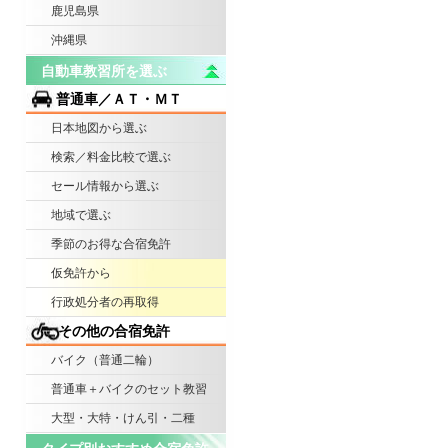
鹿児島県
沖縄県
自動車教習所を選ぶ
普通車／ＡＴ・ＭＴ
日本地図から選ぶ
検索／料金比較で選ぶ
セール情報から選ぶ
地域で選ぶ
季節のお得な合宿免許
仮免許から
行政処分者の再取得
その他の合宿免許
バイク（普通二輪）
普通車＋バイクのセット教習
大型・大特・けん引・二種