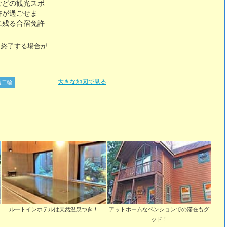
などの観光スポ
許が過ごせま
に残る合宿免許
・終了する場合が
。
大きな地図で見る
通二輪
ルートインホテルは天然温泉つき！
アットホームなペンションでの滞在もグ
ッド！