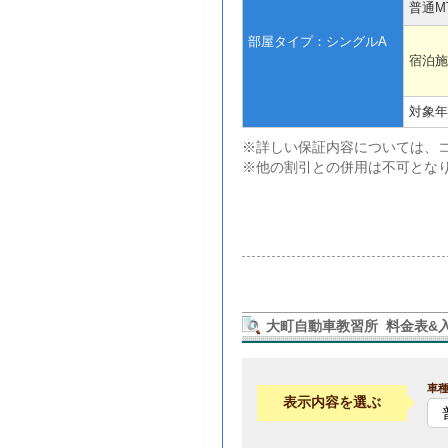
普通M
部屋タイプ：シングルA
宿泊施
対象年
※詳しい保証内容については、
※他の割引との併用は不可とな
大町自動車教習所 料金表&
車
表示内容を選ぶ