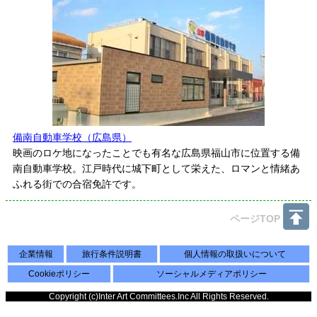
備南自動車学校（広島県）
映画のロケ地になったことでも有名な広島県福山市に位置する備
南自動車学校。江戸時代に城下町として栄えた、ロマンと情緒あ
ふれる街での合宿免許です。
ページTOP
企業情報
旅行条件説明書
個人情報の取扱いについて
Cookieポリシー
ソーシャルメディアポリシー
Copyright (c)Inter Art Committees.Inc All Rights Reserved.