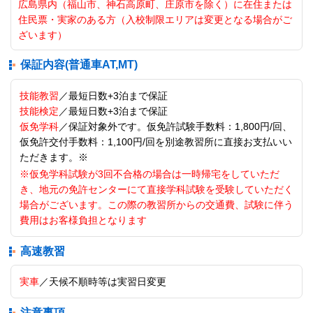
広島県内（福山市、神石高原町、庄原市を除く）に在住または
住民票・実家のある方（入校制限エリアは変更となる場合がご
ざいます）
保証内容(普通車AT,MT)
技能教習
／最短日数+3泊まで保証
技能検定
／最短日数+3泊まで保証
仮免学科
／保証対象外です。仮免許試験手数料：1,800円/回、
仮免許交付手数料：1,100円/回を別途教習所に直接お支払いい
ただきます。※
※仮免学科試験が3回不合格の場合は一時帰宅をしていただ
き、地元の免許センターにて直接学科試験を受験していただく
場合がございます。この際の教習所からの交通費、試験に伴う
費用はお客様負担となります
高速教習
実車
／天候不順時等は実習日変更
注意事項