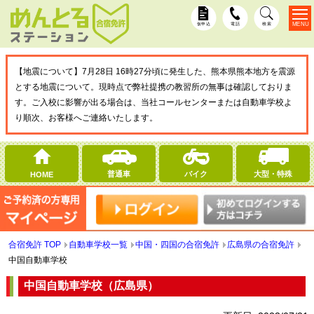
MENU
仮申込
電話
検索
【地震について】7月28日 16時27分頃に発生した、熊本県熊本地方を震源
とする地震について。現時点で弊社提携の教習所の無事は確認しておりま
す。ご入校に影響が出る場合は、当社コールセンターまたは自動車学校よ
り順次、お客様へご連絡いたします。
普通車
バイク
大型・特殊
HOME
合宿免許 TOP
自動車学校一覧
中国・四国の合宿免許
広島県の合宿免許
中国自動車学校
中国自動車学校（広島県）