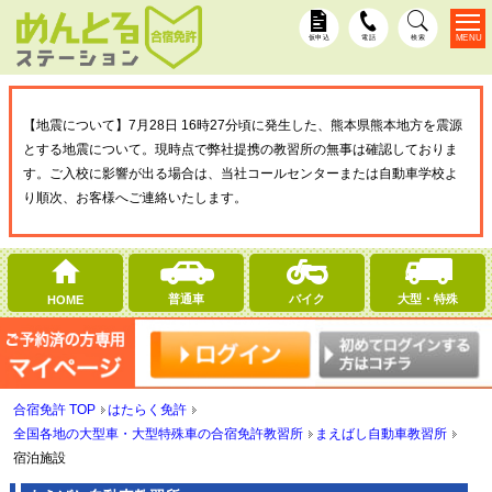
MENU
仮申込
電話
検索
【地震について】7月28日 16時27分頃に発生した、熊本県熊本地方を震源
とする地震について。現時点で弊社提携の教習所の無事は確認しておりま
す。ご入校に影響が出る場合は、当社コールセンターまたは自動車学校よ
り順次、お客様へご連絡いたします。
普通車
バイク
大型・特殊
HOME
合宿免許 TOP
はたらく免許
全国各地の大型車・大型特殊車の合宿免許教習所
まえばし自動車教習所
宿泊施設