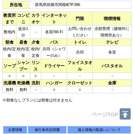
所在地
群馬県前橋市関根町甲396
教習所
コンビ
カラ
インターネッ
門限
喫煙情報
まで
ニ
オケ
ト
徒歩1
お問い合わせ
全館禁煙（建物外に
敷地内
-
各室/Wi-Fi
分
ください
喫煙所あり）
朝食
昼食
夕食
バス
トイレ
テレビ
校内/定
校内/定
校内/
共同（シャワ
共同
各室
食
食
定食
ーのみ）
シャン
リン
フェイスタオ
ソープ
ドライヤー
バスタオル
プー
ス
ル
○
○
○
-
-
-
洗濯機
乾燥機
洗剤
ハンガー
クローゼット
金庫
無料
無料
-
○
○
-
※朝食なしプランには朝食は付きません
ページTOP
企業情報
旅行条件説明書
個人情報の取扱いについて