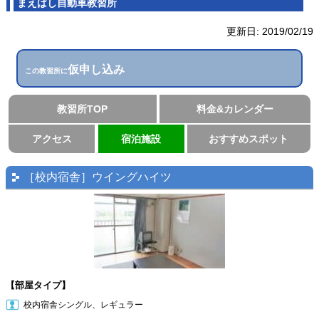
まえばし自動車教習所
更新日:
2019/02/19
仮申し込み
この教習所に
教習所TOP
料金&カレンダー
アクセス
宿泊施設
おすすめスポット
［校内宿舎］ウイングハイツ
【部屋タイプ】
校内宿舎シングル、レギュラー