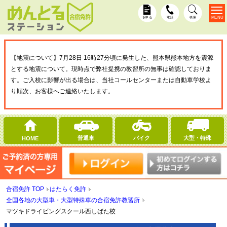
MENU
仮申込
電話
検索
【地震について】7月28日 16時27分頃に発生した、熊本県熊本地方を震源
とする地震について。現時点で弊社提携の教習所の無事は確認しておりま
す。ご入校に影響が出る場合は、当社コールセンターまたは自動車学校よ
り順次、お客様へご連絡いたします。
普通車
バイク
大型・特殊
HOME
合宿免許 TOP
はたらく免許
全国各地の大型車・大型特殊車の合宿免許教習所
マツキドライビングスクール西しばた校