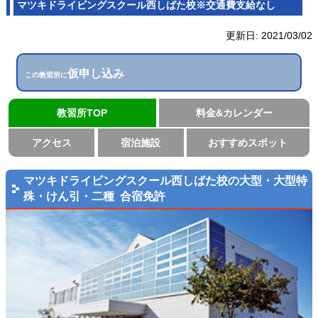
マツキドライビングスクール西しばた校
※交通費支給なし
更新日:
2021/03/02
仮申し込み
この教習所に
教習所TOP
料金&カレンダー
アクセス
宿泊施設
おすすめスポット
マツキドライビングスクール西しばた校の大型・大型特
殊・けん引・二種 合宿免許