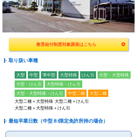
教育給付制度対象講座はこちら
取り扱い車種
大型
中型
準中型
大型特殊
けん引
大型・大型特殊
大型・けん引
大型特殊・けん引
大型・大型特殊・けん引
中型二種
大型二種
大型二種＋大型特殊
大型二種＋けん引
大型二種＋大型特殊＋けん引
最短卒業日数（中型８t限定免許所持の場合）