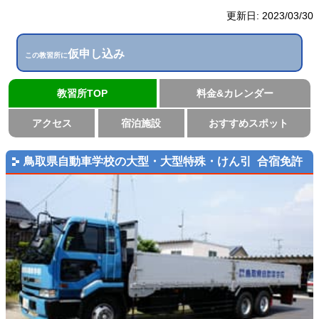
更新日:
2023/03/30
仮申し込み
この教習所に
教習所TOP
料金&カレンダー
アクセス
宿泊施設
おすすめスポット
鳥取県自動車学校の大型・大型特殊・けん引 合宿免許