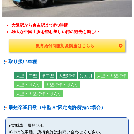
大阪駅から倉吉駅まで約3時間
雄大な中国山脈を望む美しい街の観光も楽しい
教育給付制度対象講座はこちら
取り扱い車種
大型
中型
準中型
大型特殊
けん引
大型・大型特殊
大型・けん引
大型特殊・けん引
大型・大型特殊・けん引
最短卒業日数（中型８t限定免許所持の場合）
●大型車…最短10日
※その他車種、所持免許はお問い合わせください。