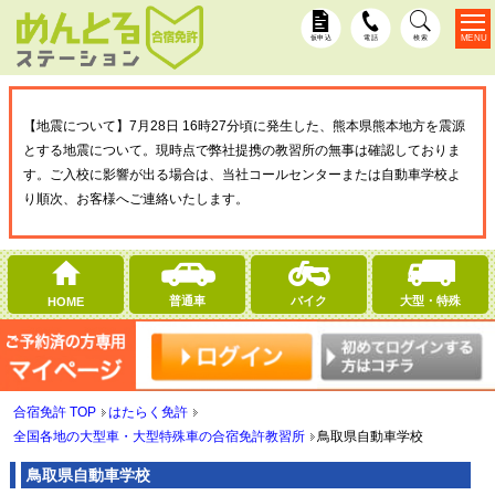
MENU
仮申込
電話
検索
【地震について】7月28日 16時27分頃に発生した、熊本県熊本地方を震源
とする地震について。現時点で弊社提携の教習所の無事は確認しておりま
す。ご入校に影響が出る場合は、当社コールセンターまたは自動車学校よ
り順次、お客様へご連絡いたします。
普通車
バイク
大型・特殊
HOME
合宿免許 TOP
はたらく免許
全国各地の大型車・大型特殊車の合宿免許教習所
鳥取県自動車学校
鳥取県自動車学校