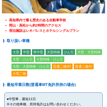
高知県内で最も歴史のある自動車学校
岡山・高松から約2時間のアクセス
宿泊施設はレオパレスとホテルシングルプラン
取り扱い車種
大型
中型
準中型
大型特殊
けん引
大型・大型特殊
大型・けん引
大型特殊・けん引
大型・大型特殊・けん引
普通二種MT
普通二種AT
大型二種
最短卒業日数(普通車MT免許所持の場合)
●中型車…最短11日
※その他車種、所持免許はお問い合わせください。