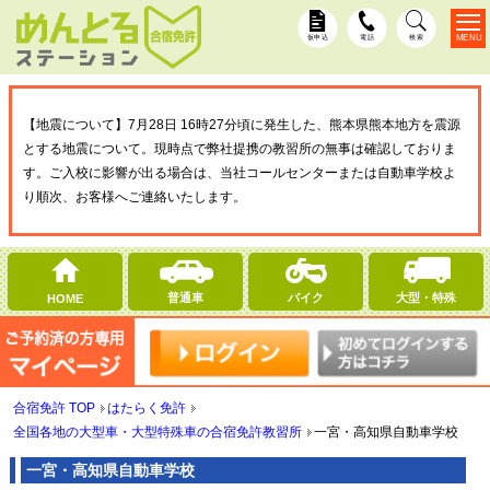
MENU
仮申込
電話
検索
【地震について】7月28日 16時27分頃に発生した、熊本県熊本地方を震源
とする地震について。現時点で弊社提携の教習所の無事は確認しておりま
す。ご入校に影響が出る場合は、当社コールセンターまたは自動車学校よ
り順次、お客様へご連絡いたします。
普通車
バイク
大型・特殊
HOME
合宿免許 TOP
はたらく免許
全国各地の大型車・大型特殊車の合宿免許教習所
一宮・高知県自動車学校
一宮・高知県自動車学校