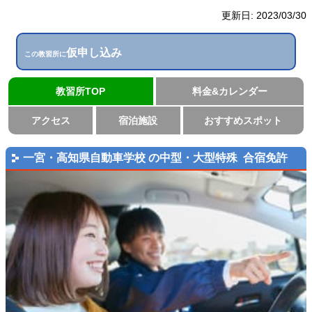
更新日:
2023/03/30
仮申し込み
この教習所に
教習所TOP
料金&カレンダー
アクセス
宿泊施設
おすすめスポット
一宮・高知県自動車学校 の中型・大型特殊 合宿免許