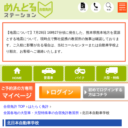
MENU
仮申込
電話
検索
【地震について】7月28日 16時27分頃に発生した、熊本県熊本地方を震源
とする地震について。現時点で弊社提携の教習所の無事は確認しておりま
す。ご入校に影響が出る場合は、当社コールセンターまたは自動車学校よ
り順次、お客様へご連絡いたします。
普通車
バイク
大型・特殊
HOME
合宿免許 TOP
はたらく免許
全国各地の大型車・大型特殊車の合宿免許教習所
北日本自動車学校
北日本自動車学校