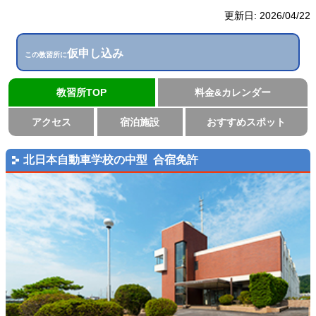
更新日:
2026/04/22
仮申し込み
この教習所に
教習所TOP
料金&カレンダー
アクセス
宿泊施設
おすすめスポット
北日本自動車学校の中型 合宿免許