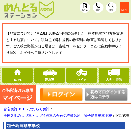
MENU
仮申込
電話
検索
【地震について】7月28日 16時27分頃に発生した、熊本県熊本地方を震源
とする地震について。現時点で弊社提携の教習所の無事は確認しておりま
す。ご入校に影響が出る場合は、当社コールセンターまたは自動車学校よ
り順次、お客様へご連絡いたします。
普通車
バイク
大型・特殊
HOME
合宿免許 TOP
はたらく免許
全国各地の大型車・大型特殊車の合宿免許教習所
種子島自動車学校
宿泊施設
種子島自動車学校