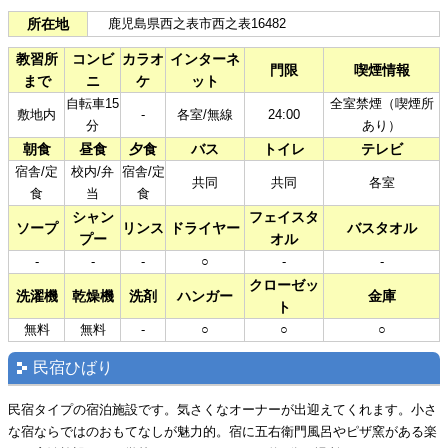
所在地
鹿児島県西之表市西之表16482
教習所
コンビ
カラオ
インターネ
門限
喫煙情報
まで
ニ
ケ
ット
自転車15
全室禁煙（喫煙所
敷地内
-
各室/無線
24:00
分
あり）
朝食
昼食
夕食
バス
トイレ
テレビ
宿舎/定
校内/弁
宿舎/定
共同
共同
各室
食
当
食
シャン
フェイスタ
ソープ
リンス
ドライヤー
バスタオル
プー
オル
-
-
-
○
-
-
クローゼッ
洗濯機
乾燥機
洗剤
ハンガー
金庫
ト
無料
無料
-
○
○
○
民宿ひばり
民宿タイプの宿泊施設です。気さくなオーナーが出迎えてくれます。小さ
な宿ならではのおもてなしが魅力的。宿に五右衛門風呂やピザ窯がある楽