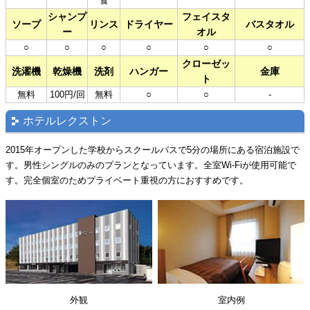
食
シャンプ
フェイスタ
ソープ
リンス
ドライヤー
バスタオル
ー
オル
○
○
○
○
○
○
クローゼッ
洗濯機
乾燥機
洗剤
ハンガー
金庫
ト
無料
100円/回
無料
○
○
-
ホテルレクストン
2015年オープンした学校からスクールバスで5分の場所にある宿泊施設で
す。男性シングルのみのプランとなっています。全室Wi-Fiが使用可能で
す。完全個室のためプライベート重視の方におすすめです。
外観
室内例