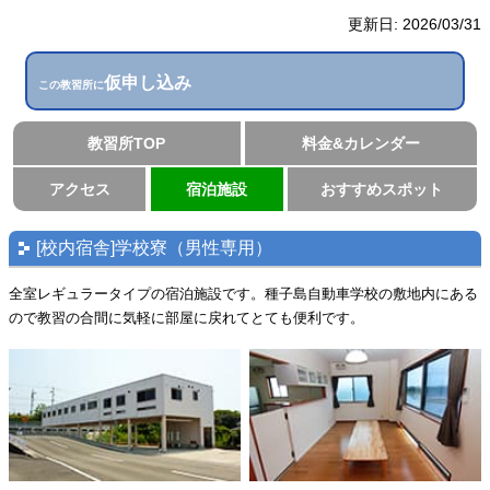
更新日:
2026/03/31
仮申し込み
この教習所に
教習所TOP
料金&カレンダー
アクセス
宿泊施設
おすすめスポット
[校内宿舎]学校寮（男性専用）
全室レギュラータイプの宿泊施設です。種子島自動車学校の敷地内にある
ので教習の合間に気軽に部屋に戻れてとても便利です。