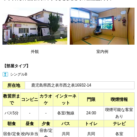
外観
室内例
【部屋タイプ】
シングルB
所在地
鹿児島県西之表市西之表16932-14
教習所ま
カラオ
インターネ
コンビニ
門限
喫煙情報
で
ケ
ット
喫煙可能な客室
バス5分
-
-
各室/無線
24:00
あり
朝食
昼食
夕食
バス
トイレ
テレビ
宿舎/定
宿舎/定食
校内/弁当
共同
共同
各室