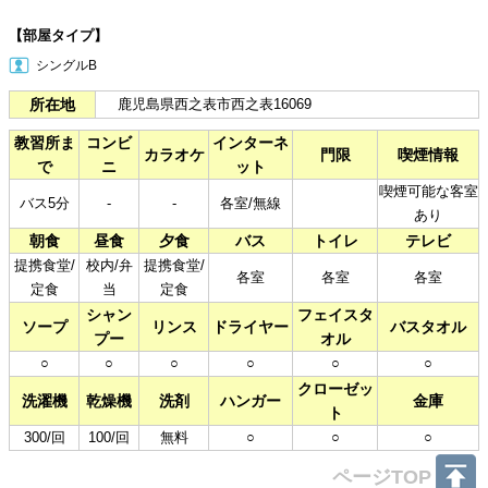
【部屋タイプ】
シングルB
所在地
鹿児島県西之表市西之表16069
教習所ま
コンビ
インターネ
カラオケ
門限
喫煙情報
で
ニ
ット
喫煙可能な客室
バス5分
-
-
各室/無線
あり
朝食
昼食
夕食
バス
トイレ
テレビ
提携食堂/
校内/弁
提携食堂/
各室
各室
各室
定食
当
定食
シャン
フェイスタ
ソープ
リンス
ドライヤー
バスタオル
プー
オル
○
○
○
○
○
○
クローゼッ
洗濯機
乾燥機
洗剤
ハンガー
金庫
ト
300/回
100/回
無料
○
○
○
ページTOP