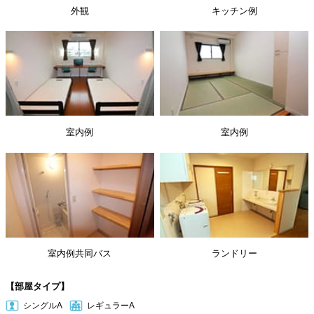
外観
キッチン例
室内例
室内例
室内例共同バス
ランドリー
【部屋タイプ】
シングルA
レギュラーA