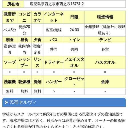
所在地
鹿児島県西之表市西之表15751-2
教習所
コンビ
カラ
インターネ
門限
喫煙情報
まで
ニ
オケ
ット
徒歩20
全館禁煙（建物外に喫煙
バス5分
-
各室/無線
24:00
分
所あり）
朝食
昼食
夕食
バス
トイレ
テレビ
宿舎/定
校内/弁
宿舎/
共同
共同
各室
食
当
定食
シャン
リン
フェイスタ
ソープ
ドライヤー
バスタオル
プー
ス
オル
○
○
○
○
○
○
クローゼッ
洗濯機
乾燥機
洗剤
ハンガー
金庫
ト
無料
無料
無料
○
-
-
民宿セルヴィ
学校からスクールバスで約5分ほどの場所にある民宿タイプの宿泊施設で
す。海水浴場にほど近く、砂浜からは絶景が望めます。オーナーの振る舞
ってくれる料理が評判のやすらぎとまごころの宿泊施設です。