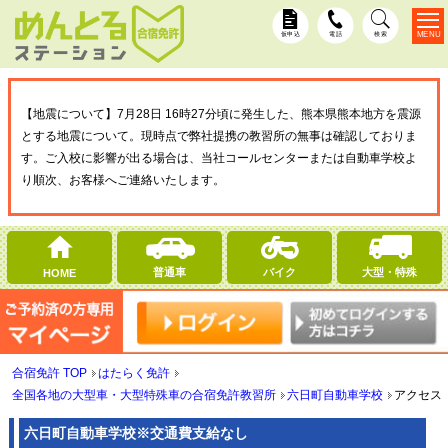
MENU
仮申込
電話
検索
【地震について】7月28日 16時27分頃に発生した、熊本県熊本地方を震源
とする地震について。現時点で弊社提携の教習所の無事は確認しておりま
す。ご入校に影響が出る場合は、当社コールセンターまたは自動車学校よ
り順次、お客様へご連絡いたします。
普通車
バイク
大型・特殊
HOME
合宿免許 TOP
はたらく免許
全国各地の大型車・大型特殊車の合宿免許教習所
六日町自動車学校
アクセス
六日町自動車学校
※交通費支給なし