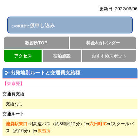
更新日:
2022/06/06
仮申し込み
この教習所に
教習所TOP
料金&カレンダー
アクセス
宿泊施設
おすすめスポット
出発地別ルートと交通費支給額
【東京発】
交通費支給
支給なし
交通ルート
池袋駅東口
⇒[高速バス（約3時間12分）]⇒
六日町IC
⇒[スクールバ
ス（約10分）]⇒
教習所