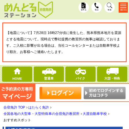
MENU
仮申込
電話
検索
【地震について】7月28日 16時27分頃に発生した、熊本県熊本地方を震源
とする地震について。現時点で弊社提携の教習所の無事は確認しておりま
す。ご入校に影響が出る場合は、当社コールセンターまたは自動車学校よ
り順次、お客様へご連絡いたします。
普通車
バイク
大型・特殊
HOME
合宿免許 TOP
はたらく免許
全国各地の大型車・大型特殊車の合宿免許教習所
大渡自動車学校
おすすめスポット