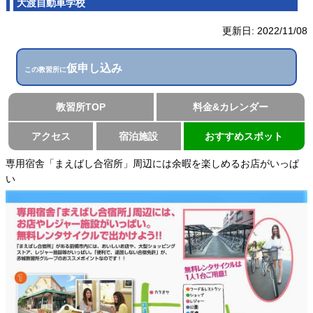
大渡自動車学校
更新日:
2022/11/08
仮申し込み
この教習所に
教習所TOP
料金&カレンダー
アクセス
宿泊施設
おすすめスポット
専用宿舎「まえばし合宿所」周辺には余暇を楽しめるお店がいっぱ
い