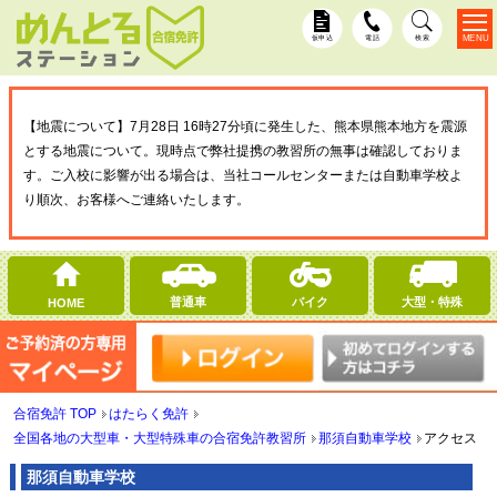
MENU
仮申込
電話
検索
【地震について】7月28日 16時27分頃に発生した、熊本県熊本地方を震源
とする地震について。現時点で弊社提携の教習所の無事は確認しておりま
す。ご入校に影響が出る場合は、当社コールセンターまたは自動車学校よ
り順次、お客様へご連絡いたします。
普通車
バイク
大型・特殊
HOME
合宿免許 TOP
はたらく免許
全国各地の大型車・大型特殊車の合宿免許教習所
那須自動車学校
アクセス
那須自動車学校