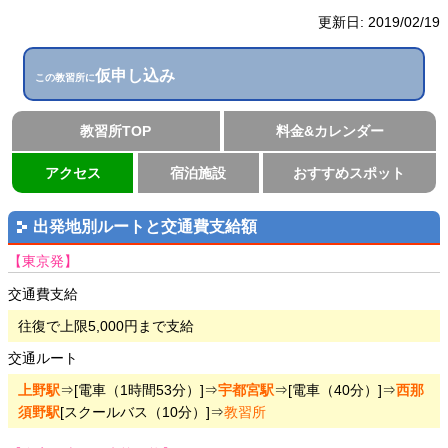
更新日:
2019/02/19
仮申し込み
この教習所に
教習所TOP
料金&カレンダー
アクセス
宿泊施設
おすすめスポット
出発地別ルートと交通費支給額
【東京発】
交通費支給
往復で上限5,000円まで支給
交通ルート
上野駅
⇒[電車（1時間53分）]⇒
宇都宮駅
⇒[電車（40分）]⇒
西那
須野駅
[スクールバス（10分）]⇒
教習所