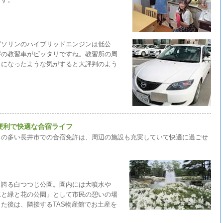
ガソリンのハイブリッドエンジンは低公
害の教習車がピッタリですね。教習所の周
イになったような気がすると大評判のよう
便利で快適な合宿ライフ
ろの多い長井市での合宿免許は、周辺の施設も充実していて快適に過ごせ
き誇る白つつじ公園。園内には大噴水や
水と緑と花の公園」として市民の憩いの場
た後は、隣接するTAS物産館でお土産を