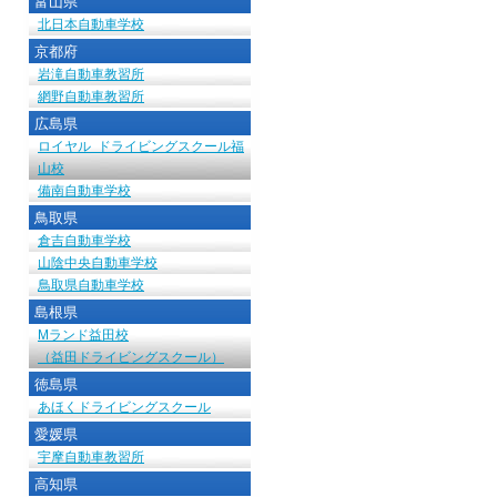
富山県
北日本自動車学校
京都府
岩滝自動車教習所
網野自動車教習所
広島県
ロイヤル ドライビングスクール福
山校
備南自動車学校
鳥取県
倉吉自動車学校
山陰中央自動車学校
鳥取県自動車学校
島根県
Mランド益田校
（益田ドライビングスクール）
徳島県
あほくドライビングスクール
愛媛県
宇摩自動車教習所
高知県