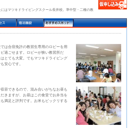
し
たにはマツキドライビングスクール長井校。準中型・二種の教
校では合宿免許の教習生専用のロビーを用
ノビ過ごせます。ロビーが狭い教習所だ
日はとても大変。でもマツキドライビング
でも安心です。
を収容できるので、混み合いがちなお昼も
ただきますが、お昼はこの食堂でお弁当を
味も満足と評判です。お米もビックリする