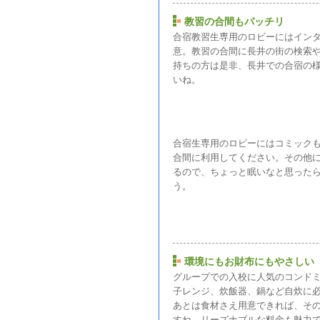
教習の合間もバッチリ
合宿教習生専用のロビーにはイン
意。教習の合間に長井の街の検索や
持ちの方は是非、長井での合宿の
いね。
合宿生専用のロビーにはコミック
合間に利用してください。その他
るので、ちょっと眠いなと思ったら
う。
環境にもお財布にもやさしい
グループでの入校に人気のコンド
子レンジ、炊飯器、鍋など自炊に
あとは食材さえ用意できれば、そ
すね。リーズナブルな料金も魅力