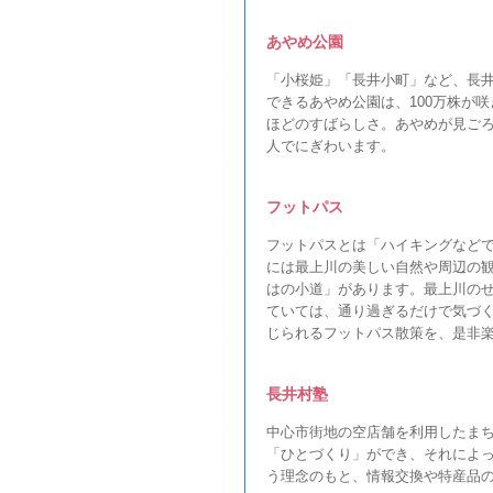
あやめ公園
「小桜姫」「長井小町」など、長
できるあやめ公園は、100万株が
ほどのすばらしさ。あやめが見ご
人でにぎわいます。
フットパス
フットパスとは「ハイキングなど
には最上川の美しい自然や周辺の
はの小道」があります。最上川の
ていては、通り過ぎるだけで気づ
じられるフットパス散策を、是非
長井村塾
中心市街地の空店舗を利用したま
「ひとづくり」ができ、それによ
う理念のもと、情報交換や特産品