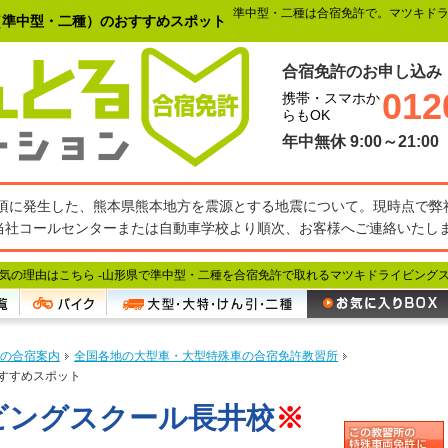
準中型・二種は合宿免許で。マツキド
（準中型・二種）のおすすめスポット
合宿免許のお申し込み
012
携帯・スマホか
らもOK
年中無休 9:00～21:00
27分頃に発生した、熊本県熊本地方を震源とする地震について。現時点で
当社コールセンターまたは自動車学校より順次、お客様へご連絡いたし
の理由はこちら -
山形県で準中型・二種を合宿免許で取れるマツキドライビング
の合宿案内
全国各地の大型車・大型特殊車の合宿免許教習所
すすめスポット
ビングスクール長井校
※