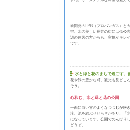
新開発のLPG（プロパンガス）と
害。水の美しい長井の街には低公
辺の住民の方からも、空気がキレ
です。
水と緑と花のまちで過ごす、
花や緑の豊かな町。観光も見どこ
そう。
心和む、水と緑と花の公園
一面に白い雪のようなつつじが咲
滝、池を結ぶせせらぎがあり、「
になっています。公園でのんびりし
どうぞ。