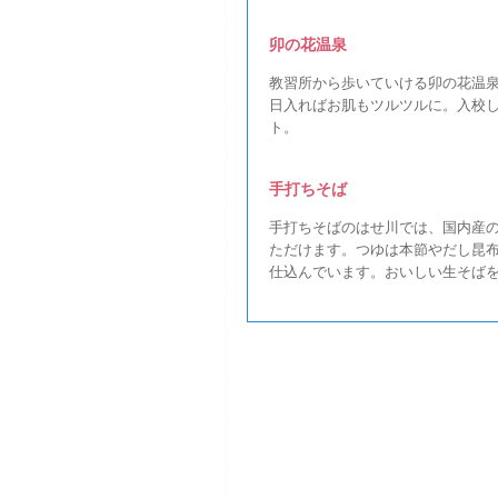
卯の花温泉
教習所から歩いていける卯の花温
日入ればお肌もツルツルに。入校
ト。
手打ちそば
手打ちそばのはせ川では、国内産
ただけます。つゆは本節やだし昆
仕込んでいます。おいしい生そば