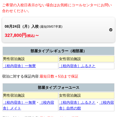
ご希望の入校日表示がない場合はお気軽にコールセンターにお問い
合わせください。
08月24日（月）入校
(最短09/07卒業)
327,800円
～
(税込)
部屋タイプ:レギュラー（相部屋）
男性宿泊施設
女性宿泊施設
［校内宿舎］一無寮
［校内宿舎］ふるさと
宿泊に対する保証内容:
最短日数＋5泊まで保証
部屋タイプ:フォーユース
男性宿泊施設
女性宿泊施設
［校内宿舎］一無寮
・
［校内宿
［校内宿舎］ふるさと
・
［校内宿
舎］メイト
舎］自然の館