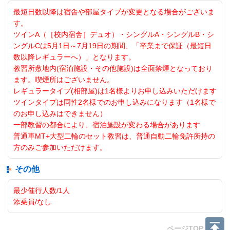
最短日数以降は宿舎や部屋タイプが変更となる場合がございま
す。
ツインA（［校内宿舎］デュオ）・シングルA・シングルB・シ
ングルCは5月1日～7月19日の期間、「卒業まで保証（最短日
数以降レギュラーへ）」となります。
教習所敷地内(宿泊施設・その他施設)は全面禁煙となっており
ます。喫煙所はございません。
レギュラータイプ(相部屋)は1名様よりお申し込みいただけます
ツインタイプは同性2名様でのお申し込みになります（1名様で
のお申し込みはできません）
一部教習の都合により、宿泊施設が変わる場合があります
普通車MT+大型二輪のセット教習は、普通自動二輪免許所持の
方のみご参加いただけます。
その他
最少催行人数/1人
添乗員/なし
ページTOP