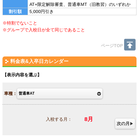
AT+限定解除審査、普通車MT（旧教習）のいずれか
割引額
5,000円引き
※特割でないこと
※グループで入校日が全て同じであること
ページTOP
料金表&入卒日カレンダー
表示内容を選ぶ
車種：
8
月
入校する月：
次の月