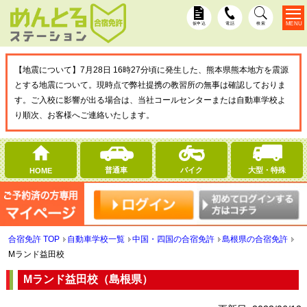
MENU
仮申込
電話
検索
【地震について】7月28日 16時27分頃に発生した、熊本県熊本地方を震源
とする地震について。現時点で弊社提携の教習所の無事は確認しておりま
す。ご入校に影響が出る場合は、当社コールセンターまたは自動車学校よ
り順次、お客様へご連絡いたします。
普通車
バイク
大型・特殊
HOME
合宿免許 TOP
自動車学校一覧
中国・四国の合宿免許
島根県の合宿免許
Mランド益田校
Mランド益田校（島根県）