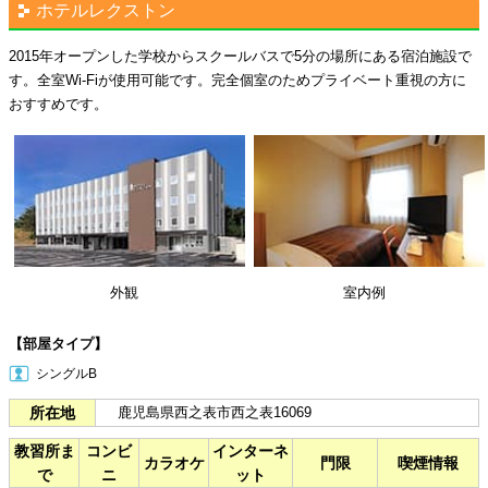
ホテルレクストン
2015年オープンした学校からスクールバスで5分の場所にある宿泊施設で
す。全室Wi-Fiが使用可能です。完全個室のためプライベート重視の方に
おすすめです。
外観
室内例
【部屋タイプ】
シングルB
所在地
鹿児島県西之表市西之表16069
教習所ま
コンビ
インターネ
カラオケ
門限
喫煙情報
で
ニ
ット