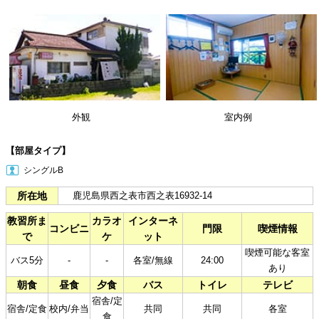
外観
室内例
【部屋タイプ】
シングルB
所在地
鹿児島県西之表市西之表16932-14
教習所ま
カラオ
インターネ
コンビニ
門限
喫煙情報
で
ケ
ット
喫煙可能な客室
バス5分
-
-
各室/無線
24:00
あり
朝食
昼食
夕食
バス
トイレ
テレビ
宿舎/定
宿舎/定食
校内/弁当
共同
共同
各室
食