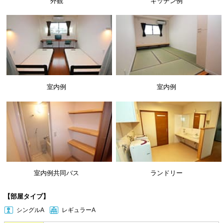
外観
キッチン例
室内例
室内例
室内例共同バス
ランドリー
【部屋タイプ】
シングルA
レギュラーA