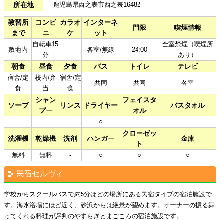
所在地
鹿児島県西之表市西之表16482
教習所
コンビ
カラオ
インターネ
門限
喫煙情報
まで
ニ
ケ
ット
自転車15
全室禁煙（喫煙所
敷地内
-
各室/無線
24:00
分
あり）
朝食
昼食
夕食
バス
トイレ
テレビ
宿舎/定
校内/弁
宿舎/定
共同
共同
各室
食
当
食
シャン
フェイスタ
ソープ
リンス
ドライヤー
バスタオル
プー
オル
-
-
-
○
-
-
クローゼッ
洗濯機
乾燥機
洗剤
ハンガー
金庫
ト
無料
無料
-
○
○
○
民宿セルヴィ
学校からスクールバスで約5分ほどの場所にある民宿タイプの宿泊施設で
す。海水浴場にほど近く、砂浜からは絶景が望めます。オーナーの振る舞
ってくれる料理が評判のやすらぎとまごころの宿泊施設です。