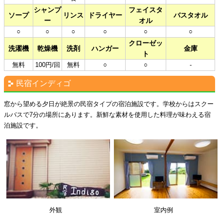
シャンプ
フェイスタ
ソープ
リンス
ドライヤー
バスタオル
ー
オル
○
○
○
○
○
○
クローゼッ
洗濯機
乾燥機
洗剤
ハンガー
金庫
ト
無料
100円/回
無料
○
○
-
民宿インディゴ
窓から望める夕日が絶景の民宿タイプの宿泊施設です。学校からはスクー
ルバスで7分の場所にあります。新鮮な素材を使用した料理が味わえる宿
泊施設です。
外観
室内例