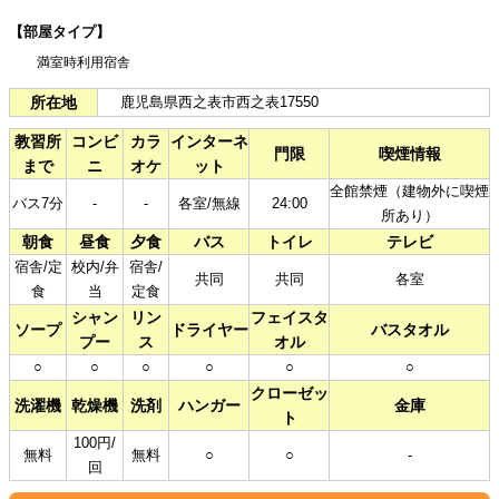
【部屋タイプ】
満室時利用宿舎
所在地
鹿児島県西之表市西之表17550
教習所
コンビ
カラ
インターネ
門限
喫煙情報
まで
ニ
オケ
ット
全館禁煙（建物外に喫煙
バス7分
-
-
各室/無線
24:00
所あり）
朝食
昼食
夕食
バス
トイレ
テレビ
宿舎/定
校内/弁
宿舎/
共同
共同
各室
食
当
定食
シャン
リン
フェイスタ
ソープ
ドライヤー
バスタオル
プー
ス
オル
○
○
○
○
○
○
クローゼッ
洗濯機
乾燥機
洗剤
ハンガー
金庫
ト
100円/
無料
無料
○
○
-
回