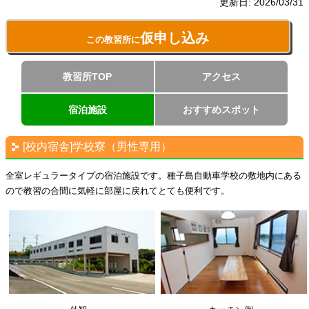
更新日:
2026/03/31
仮申し込み
この教習所に
教習所TOP
アクセス
宿泊施設
おすすめスポット
[校内宿舎]学校寮（男性専用）
全室レギュラータイプの宿泊施設です。種子島自動車学校の敷地内にある
ので教習の合間に気軽に部屋に戻れてとても便利です。