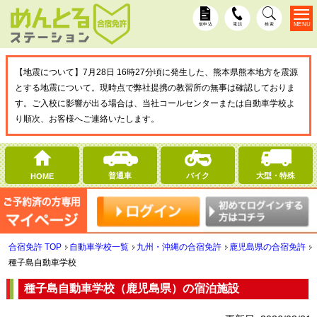
MENU
仮申込
電話
検索
【地震について】7月28日 16時27分頃に発生した、熊本県熊本地方を震源
とする地震について。現時点で弊社提携の教習所の無事は確認しておりま
す。ご入校に影響が出る場合は、当社コールセンターまたは自動車学校よ
り順次、お客様へご連絡いたします。
普通車
バイク
大型・特殊
HOME
合宿免許 TOP
自動車学校一覧
九州・沖縄の合宿免許
鹿児島県の合宿免許
種子島自動車学校
種子島自動車学校（鹿児島県）の宿泊施設