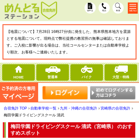
MENU
仮申込
電話
検索
【地震について】7月28日 16時27分頃に発生した、熊本県熊本地方を震源
とする地震について。現時点で弊社提携の教習所の無事は確認しておりま
す。ご入校に影響が出る場合は、当社コールセンターまたは自動車学校よ
り順次、お客様へご連絡いたします。
普通車
バイク
大型・特殊
HOME
合宿免許 TOP
自動車学校一覧
九州・沖縄の合宿免許
宮崎県の合宿免許
梅田学園ドライビングスクール 清武
梅田学園ドライビングスクール 清武（宮崎県） のおす
すめスポット