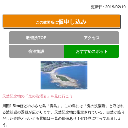
更新日:
2019/02/19
仮申し込み
この教習所に
教習所TOP
アクセス
宿泊施設
おすすめスポット
天然記念物の「鬼の洗濯岩」を見に行こう
周囲1.5kmほどの小さな島「青島」。この島には「鬼の洗濯岩」と呼ばれ
る波状岩の景観が広がります。天然記念物に指定されている、自然が造り
だした奇跡ともいえる景観は一見の価値あり！ぜひ見に行ってみましょ
う。