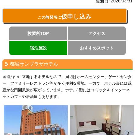
更新日:
2026/03/31
仮申し込み
この教習所に
教習所TOP
アクセス
宿泊施設
おすすめスポット
都城サンプラザホテル
国道沿いに立地するホテルなので、周辺はホームセンター、ゲームセンタ
ー、ファミリーレストラン等が多く便利な環境。一方で、ホテル裏には緑
豊かな田園風景が広がっています。ホテル1階にはコミック＆インターネ
ットカフェや居酒屋もあります。