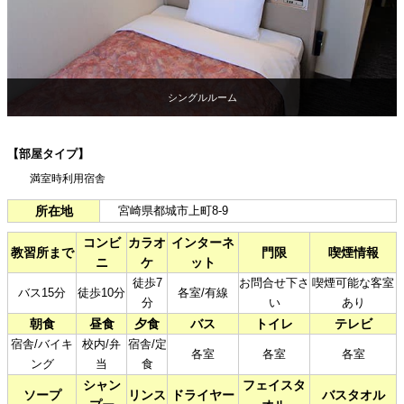
シングルルーム
【部屋タイプ】
満室時利用宿舎
所在地
宮崎県都城市上町8-9
コンビ
カラオ
インターネ
教習所まで
門限
喫煙情報
ニ
ケ
ット
徒歩7
お問合せ下さ
喫煙可能な客室
バス15分
徒歩10分
各室/有線
分
い
あり
朝食
昼食
夕食
バス
トイレ
テレビ
宿舎/バイキ
校内/弁
宿舎/定
各室
各室
各室
ング
当
食
シャン
フェイスタ
ソープ
リンス
ドライヤー
バスタオル