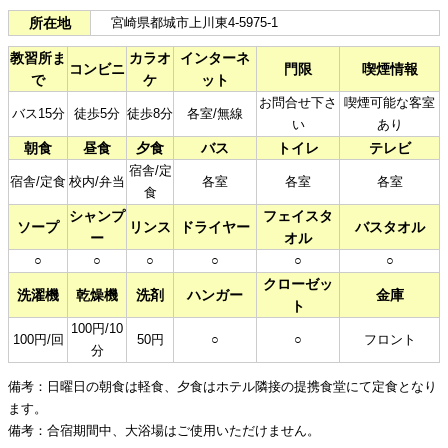
所在地
宮崎県都城市上川東4-5975-1
教習所ま
カラオ
インターネ
コンビニ
門限
喫煙情報
で
ケ
ット
お問合せ下さ
喫煙可能な客室
バス15分
徒歩5分
徒歩8分
各室/無線
い
あり
朝食
昼食
夕食
バス
トイレ
テレビ
宿舎/定
宿舎/定食
校内/弁当
各室
各室
各室
食
シャンプ
フェイスタ
ソープ
リンス
ドライヤー
バスタオル
ー
オル
○
○
○
○
○
○
クローゼッ
洗濯機
乾燥機
洗剤
ハンガー
金庫
ト
100円/10
100円/回
50円
○
○
フロント
分
備考：日曜日の朝食は軽食、夕食はホテル隣接の提携食堂にて定食となり
ます。
備考：合宿期間中、大浴場はご使用いただけません。