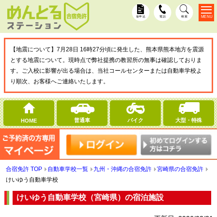
MENU
仮申込
電話
検索
【地震について】7月28日 16時27分頃に発生した、熊本県熊本地方を震源
とする地震について。現時点で弊社提携の教習所の無事は確認しておりま
す。ご入校に影響が出る場合は、当社コールセンターまたは自動車学校よ
り順次、お客様へご連絡いたします。
普通車
バイク
大型・特殊
HOME
合宿免許 TOP
自動車学校一覧
九州・沖縄の合宿免許
宮崎県の合宿免許
けいゆう自動車学校
けいゆう自動車学校（宮崎県）の宿泊施設