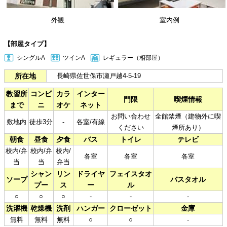
外観
室内例
【部屋タイプ】
シングルA
ツインA
レギュラー（相部屋）
所在地
長崎県佐世保市瀬戸越4-5-19
教習所
コンビ
カラ
インター
門限
喫煙情報
まで
ニ
オケ
ネット
お問い合わせ
全館禁煙（建物外に喫
敷地内
徒歩3分
-
各室/有線
ください
煙所あり）
朝食
昼食
夕食
バス
トイレ
テレビ
校内/弁
校内/弁
校内/
各室
各室
各室
当
当
弁当
シャン
リン
ドライヤ
フェイスタオ
ソープ
バスタオル
プー
ス
ー
ル
○
○
○
-
-
-
洗濯機
乾燥機
洗剤
ハンガー
クローゼット
金庫
無料
無料
無料
○
○
-