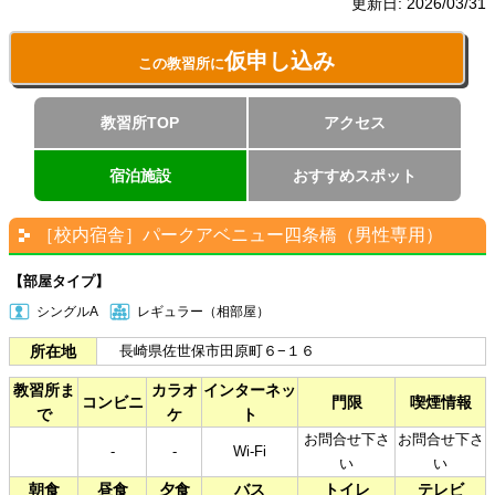
更新日:
2026/03/31
仮申し込み
この教習所に
教習所TOP
アクセス
宿泊施設
おすすめスポット
［校内宿舎］パークアベニュー四条橋（男性専用）
【部屋タイプ】
シングルA
レギュラー（相部屋）
所在地
長崎県佐世保市田原町６−１６
教習所ま
カラオ
インターネッ
コンビニ
門限
喫煙情報
で
ケ
ト
お問合せ下さ
お問合せ下さ
-
-
Wi-Fi
い
い
朝食
昼食
夕食
バス
トイレ
テレビ