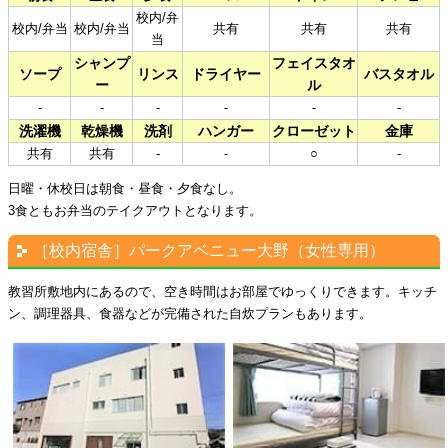
校内/弁
校内/弁当
校内/弁当
共有
共有
共有
当
シャンプ
フェイスタオ
ソープ
リンス
ドライヤー
バスタオル
ー
ル
-
-
-
-
-
-
洗濯機
乾燥機
洗剤
ハンガー
クローゼット
金庫
共有
共有
-
-
○
-
日曜・休校日は朝食・昼食・夕食なし。
3食ともお弁当のテイクアウトとなります。
［校内宿舎］パークアベニュー大野（女性専用）
教習所敷地内にあるので、空き時間はお部屋でゆっくりできます。キッチ
ン、調理器具、食器などが完備された自炊プランもあります。