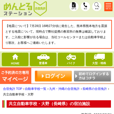
MENU
仮申込
電話
検索
【地震について】7月28日 16時27分頃に発生した、熊本県熊本地方を震源
とする地震について。現時点で弊社提携の教習所の無事は確認しておりま
す。ご入校に影響が出る場合は、当社コールセンターまたは自動車学校よ
り順次、お客様へご連絡いたします。
普通車
バイク
大型・特殊
HOME
合宿免許 TOP
自動車学校一覧
九州・沖縄の合宿免許
長崎県の合宿免許
共立自動車学校・大野
共立自動車学校・大野（長崎県）の宿泊施設