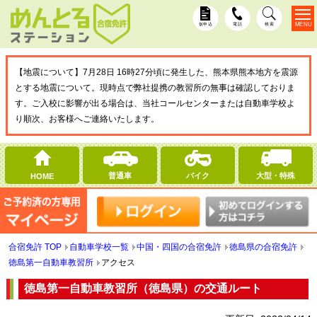
MENU
仮申込
電話
検索
【地震について】7月28日 16時27分頃に発生した、熊本県熊本地方を震源
とする地震について。現時点で弊社提携の教習所の無事は確認しておりま
す。ご入校に影響が出る場合は、当社コールセンターまたは自動車学校よ
り順次、お客様へご連絡いたします。
普通車
バイク
大型・特殊
HOME
合宿免許 TOP
自動車学校一覧
中国・四国の合宿免許
徳島県の合宿免許
徳島第一自動車教習所
アクセス
徳島第一自動車教習所（徳島県）の交通ルート