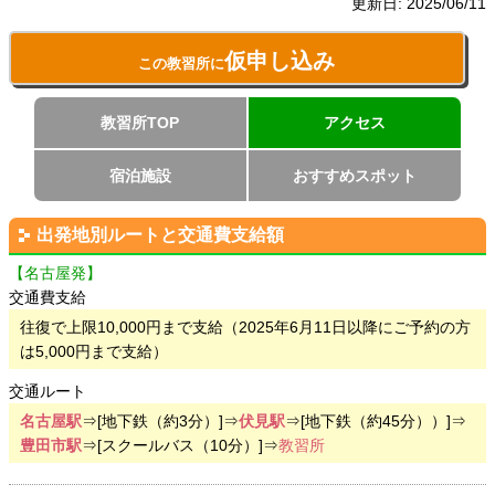
更新日:
2025/06/11
仮申し込み
この教習所に
教習所TOP
アクセス
宿泊施設
おすすめスポット
出発地別ルートと交通費支給額
【名古屋発】
交通費支給
往復で上限10,000円まで支給（2025年6月11日以降にご予約の方
は5,000円まで支給）
交通ルート
名古屋駅
⇒[地下鉄（約3分）]⇒
伏見駅
⇒[地下鉄（約45分））]⇒
豊田市駅
⇒[スクールバス（10分）]⇒
教習所