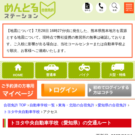
MENU
仮申込
電話
検索
【地震について】7月28日 16時27分頃に発生した、熊本県熊本地方を震源
とする地震について。現時点で弊社提携の教習所の無事は確認しておりま
す。ご入校に影響が出る場合は、当社コールセンターまたは自動車学校よ
り順次、お客様へご連絡いたします。
普通車
バイク
大型・特殊
HOME
合宿免許 TOP
自動車学校一覧
東海・北陸の合宿免許
愛知県の合宿免許
トヨタ中央自動車学校
アクセス
トヨタ中央自動車学校（愛知県）の交通ルート