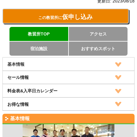
更新日:
2023/08/18
仮申し込み
この教習所に
教習所TOP
アクセス
宿泊施設
おすすめスポット
基本情報
セール情報
料金表&入卒日カレンダー
お得な情報
基本情報