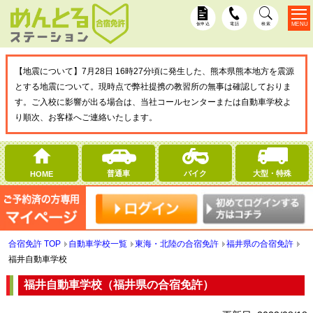
MENU
仮申込
電話
検索
【地震について】7月28日 16時27分頃に発生した、熊本県熊本地方を震源
とする地震について。現時点で弊社提携の教習所の無事は確認しておりま
す。ご入校に影響が出る場合は、当社コールセンターまたは自動車学校よ
り順次、お客様へご連絡いたします。
普通車
バイク
大型・特殊
HOME
合宿免許 TOP
自動車学校一覧
東海・北陸の合宿免許
福井県の合宿免許
福井自動車学校
福井自動車学校（福井県の合宿免許）