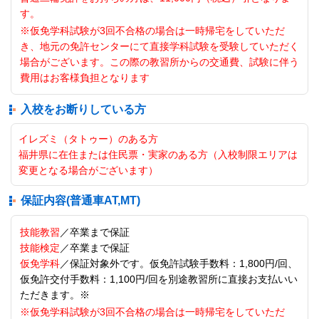
す。
※仮免学科試験が3回不合格の場合は一時帰宅をしていただ
き、地元の免許センターにて直接学科試験を受験していただく
場合がございます。この際の教習所からの交通費、試験に伴う
費用はお客様負担となります
入校をお断りしている方
イレズミ（タトゥー）のある方
福井県に在住または住民票・実家のある方（入校制限エリアは
変更となる場合がございます）
保証内容(普通車AT,MT)
技能教習
／卒業まで保証
技能検定
／卒業まで保証
仮免学科
／保証対象外です。仮免許試験手数料：1,800円/回、
仮免許交付手数料：1,100円/回を別途教習所に直接お支払いい
ただきます。※
※仮免学科試験が3回不合格の場合は一時帰宅をしていただ