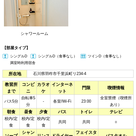
シャワールーム
【部屋タイプ】
シングルD
シングルD（食事なし）
ツインD（食事なし）
満室時利用宿舎​
所在地
石川県羽咋市千里浜町リ234-4
教習所
コンビ
カラオ
インターネ
門限
喫煙情報
まで
ニ
ケ
ット
自転車5
全室禁煙（喫煙所
バス5分
-
各室/Wi-Fi
23:00
分
あり）
朝食
昼食
夕食
バス
トイレ
テレビ
校内/定
校内/定
校内/定
共同
共同
○
食
食
食
シャン
フェイスタ
ソープ
リンス
ドライヤー
バスタオル