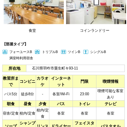
食堂
コインランドリー
【部屋タイプ】
フォーユースB
トリプルB
ツインB
シングルB
満室時利用宿舎​
所在地
石川県羽咋市粟生町キ93-11
教習所ま
カラオ
インターネ
コンビニ
門限
喫煙情報
で
ケ
ット
喫煙可能な客室
バス5分
徒歩8分
-
各室/Wi-Fi
23:00
あり
朝食
昼食
夕食
バス
トイレ
テレビ
校内/定
宿舎/定食
校内/定食
各室
各室
各室
食
シャンプ
フェイスタ
ソープ
リンス
ドライヤー
バスタオル