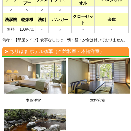
プー
オル
○
○
○
○
-
-
クローゼッ
洗濯機
乾燥機
洗剤
ハンガー
金庫
ト
無料
100円/回
-
○
-
-
備考：【部屋タイプ】食事なしには、朝・昼・夕食は付いておりません。
ちりはま ホテルゆ華（本館和室・本館洋室）
本館洋室
本館和室