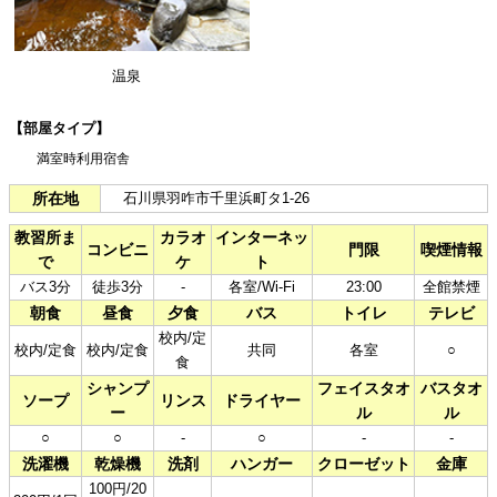
温泉
【部屋タイプ】
満室時利用宿舎​
所在地
石川県羽咋市千里浜町タ1-26
教習所ま
カラオ
インターネッ
コンビニ
門限
喫煙情報
で
ケ
ト
バス3分
徒歩3分
-
各室/Wi-Fi
23:00
全館禁煙
朝食
昼食
夕食
バス
トイレ
テレビ
校内/定
校内/定食
校内/定食
共同
各室
○
食
シャンプ
フェイスタオ
バスタオ
ソープ
リンス
ドライヤー
ー
ル
ル
○
○
-
○
-
-
洗濯機
乾燥機
洗剤
ハンガー
クローゼット
金庫
100円/20