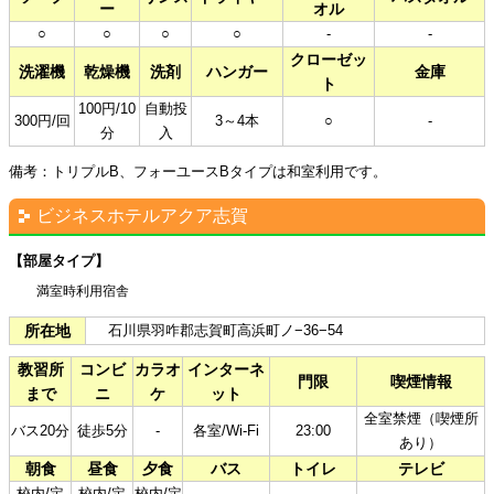
ー
オル
○
○
○
○
-
-
クローゼッ
洗濯機
乾燥機
洗剤
ハンガー
金庫
ト
100円/10
自動投
300円/回
3～4本
○
-
分
入
備考：トリプルB、フォーユースBタイプは和室利用です。
ビジネスホテルアクア志賀
【部屋タイプ】
満室時利用宿舎​
所在地
石川県羽咋郡志賀町高浜町ノ−36−54
教習所
コンビ
カラオ
インターネ
門限
喫煙情報
まで
ニ
ケ
ット
全室禁煙（喫煙所
バス20分
徒歩5分
-
各室/Wi-Fi
23:00
あり）
朝食
昼食
夕食
バス
トイレ
テレビ