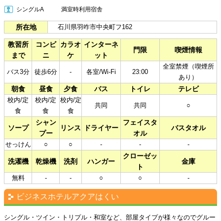
シングルA
満室時利用宿舎​
所在地
石川県羽咋市中央町フ162
教習所
コンビ
カラオ
インターネ
門限
喫煙情報
まで
ニ
ケ
ット
全室禁煙（喫煙所
バス3分
徒歩6分
-
各室/Wi-Fi
23:00
あり）
朝食
昼食
夕食
バス
トイレ
テレビ
校内/定
校内/定
校内/定
共同
共同
○
食
食
食
シャン
フェイスタ
ソープ
リンス
ドライヤー
バスタオル
プー
オル
せっけん
○
○
-
-
-
クローゼッ
洗濯機
乾燥機
洗剤
ハンガー
金庫
ト
無料
-
-
○
○
-
ビジネスホテルアクアはくい
シングル・ツイン・トリプル・和室など、部屋タイプが様々なのでグルー