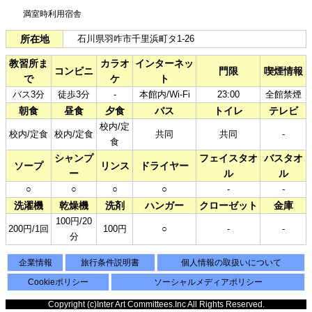
満室時利用宿舎​
所在地
石川県羽咋市千里浜町タ1-26
教習所ま
カラオ
インターネッ
コンビニ
門限
喫煙情報
で
ケ
ト
バス3分
徒歩3分
-
本館内/Wi-Fi
23:00
全館禁煙
朝食
昼食
夕食
バス
トイレ
テレビ
校内/定
校内/定食
校内/定食
共同
共同
-
食
シャンプ
フェイスタオ
バスタオ
ソープ
リンス
ドライヤー
ー
ル
ル
○
○
○
○
-
-
洗濯機
乾燥機
洗剤
ハンガー
クローゼット
金庫
100円/20
200円/1回
100円
○
-
-
分
企業情報
旅行条件説明書
個人情報の取扱いについて
Cookieポリシー
ソーシャルメディアポリシー
Copyright (c)Inter Art Committees.Inc All Rights Reserved.