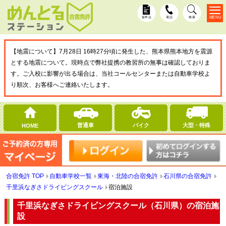
MENU
仮申込
電話
検索
【地震について】7月28日 16時27分頃に発生した、熊本県熊本地方を震源
とする地震について。現時点で弊社提携の教習所の無事は確認しておりま
す。ご入校に影響が出る場合は、当社コールセンターまたは自動車学校よ
り順次、お客様へご連絡いたします。
普通車
バイク
大型・特殊
HOME
合宿免許 TOP
自動車学校一覧
東海・北陸の合宿免許
石川県の合宿免許
千里浜なぎさドライビングスクール
宿泊施設
千里浜なぎさドライビングスクール（石川県）の宿泊施
設