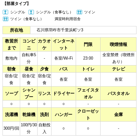
【部屋タイプ】
シングル
シングル（食事なし）
ツイン
ツイン（食事なし）
満室時利用宿舎​
所在地
石川県羽咋市千里浜町ソ3
教習所
コンビ
カラオ
インターネ
門限
喫煙情報
まで
ニ
ケ
ット
自転車5
全室禁煙（喫煙所
敷地内
-
各室/Wi-Fi
23:00
分
あり）
朝食
昼食
夕食
バス
トイレ
テレビ
宿舎/定
宿舎/定
宿舎/定
各室
各室
各室
食
食
食
シャン
フェイスタ
ソープ
リンス
ドライヤー
バスタオル
プー
オル
○
○
○
○
-
-
クローゼッ
洗濯機
乾燥機
洗剤
ハンガー
金庫
ト
100円/30
自動投
300円/回
○
○
-
分
入