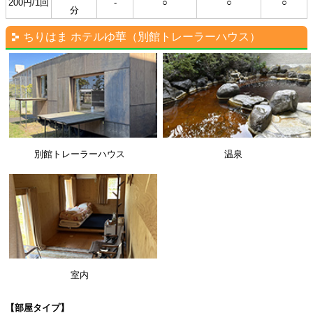
200円/1回
-
○
○
○
分
ちりはま ホテルゆ華（別館トレーラーハウス）
別館トレーラーハウス
温泉
室内
【部屋タイプ】