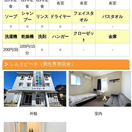
校内/定
校内/定
校内/定
各室
各室
各室
食
食
食
シャン
フェイスタ
ソープ
リンス
ドライヤー
バスタオル
プー
オル
○
○
○
○
-
-
クローゼッ
洗濯機
乾燥機
洗剤
ハンガー
金庫
ト
100円/15
200円/回
○
○
-
-
分
シルクビーチ（男性専用宿舎）
外観
室内