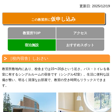
更新日:
2025/12/19
仮申し込み
この教習所に
教習所TOP
アクセス
宿泊施設
おすすめスポット
［校内宿舎］しおさい
教習所敷地内にあり、校舎までは15〜20歩という近さ。バス・トイレを各
室に有するシングルルームの宿舎です（シングル42室）。生活に便利な設
備が整い、明るく清潔なお部屋で、教習の空き時間もリラックスできま
す。