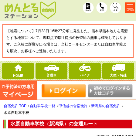
MENU
仮申込
電話
検索
【地震について】7月28日 16時27分頃に発生した、熊本県熊本地方を震源
とする地震について。現時点で弊社提携の教習所の無事は確認しておりま
す。ご入校に影響が出る場合は、当社コールセンターまたは自動車学校よ
り順次、お客様へご連絡いたします。
普通車
バイク
大型・特殊
HOME
合宿免許 TOP
自動車学校一覧
甲信越の合宿免許
新潟県の合宿免許
水原自動車学校
水原自動車学校（新潟県）の交通ルート