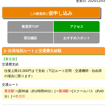
更新日:
2025/12/03
仮申し込み
この教習所に
教習所TOP
アクセス
宿泊施設
おすすめスポット
出発地別ルートと交通費支給額
【東京発】
交通費支給
往復上限15,000円まで支給（下記ルート区間・交通機関・自由席
の場合に限ります）
交通ルート
東京駅
⇒[新幹線（約1時間40分）]⇒
新潟駅
⇒[スクールバス（約40
分）]⇒
教習所