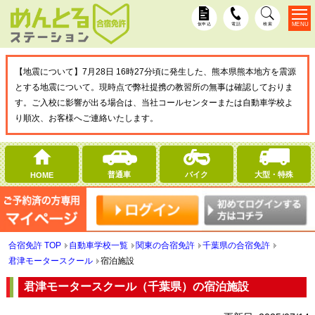
MENU
仮申込
電話
検索
【地震について】7月28日 16時27分頃に発生した、熊本県熊本地方を震源
とする地震について。現時点で弊社提携の教習所の無事は確認しておりま
す。ご入校に影響が出る場合は、当社コールセンターまたは自動車学校よ
り順次、お客様へご連絡いたします。
普通車
バイク
大型・特殊
HOME
合宿免許 TOP
自動車学校一覧
関東の合宿免許
千葉県の合宿免許
君津モータースクール
宿泊施設
君津モータースクール（千葉県）の宿泊施設