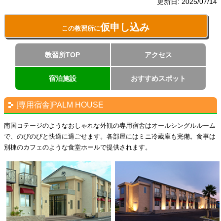
更新日:
2025/07/14
仮申し込み
この教習所に
教習所TOP
アクセス
宿泊施設
おすすめスポット
[専用宿舎]PALM HOUSE
南国コテージのようなおしゃれな外観の専用宿舎はオールシングルルーム
で、のびのびと快適に過ごせます。各部屋にはミニ冷蔵庫も完備。食事は
別棟のカフェのような食堂ホールで提供されます。