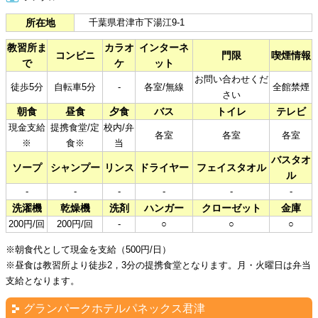
所在地
千葉県君津市下湯江9-1
教習所ま
カラオ
インターネ
コンビニ
門限
喫煙情報
で
ケ
ット
お問い合わせくだ
徒歩5分
自転車5分
-
各室/無線
全館禁煙
さい
朝食
昼食
夕食
バス
トイレ
テレビ
現金支給
提携食堂/定
校内/弁
各室
各室
各室
※
食※
当
バスタオ
ソープ
シャンプー
リンス
ドライヤー
フェイスタオル
ル
-
-
-
-
-
-
洗濯機
乾燥機
洗剤
ハンガー
クローゼット
金庫
200円/回
200円/回
-
○
○
○
※朝食代として現金を支給（500円/日）
※昼食は教習所より徒歩2，3分の提携食堂となります。月・火曜日は弁当
支給となります。
グランパークホテルパネックス君津