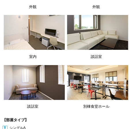
外観
外観
室内
談話室
談話室
別棟食堂ホール
【部屋タイプ】
シングルA