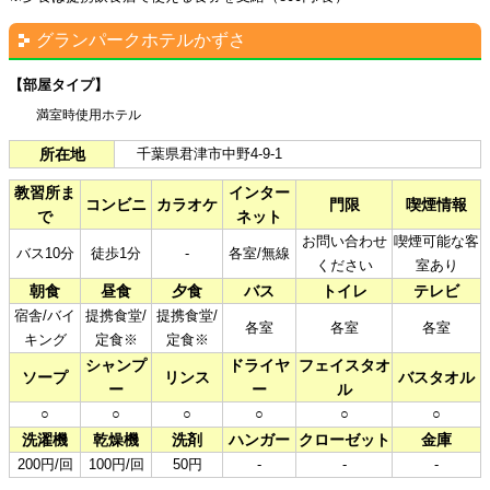
グランパークホテルかずさ
【部屋タイプ】
満室時使用ホテル
所在地
千葉県君津市中野4-9-1
教習所ま
インター
コンビニ
カラオケ
門限
喫煙情報
で
ネット
お問い合わせ
喫煙可能な客
バス10分
徒歩1分
-
各室/無線
ください
室あり
朝食
昼食
夕食
バス
トイレ
テレビ
宿舎/バイ
提携食堂/
提携食堂/
各室
各室
各室
キング
定食※
定食※
シャンプ
ドライヤ
フェイスタオ
ソープ
リンス
バスタオル
ー
ー
ル
○
○
○
○
○
○
洗濯機
乾燥機
洗剤
ハンガー
クローゼット
金庫
200円/回
100円/回
50円
-
-
-