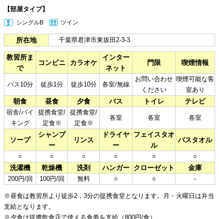
【部屋タイプ】
シングルB
ツイン
所在地
千葉県君津市東坂田2-3-3
教習所ま
インター
コンビニ
カラオケ
門限
喫煙情報
で
ネット
お問い合わせ
喫煙可能な客
バス10分
徒歩1分
徒歩10分
各室/無線
ください
室あり
朝食
昼食
夕食
バス
トイレ
テレビ
宿舎/バイ
提携食堂/
提携食堂/
各室
各室
各室
キング
定食※
定食※
シャンプ
ドライヤ
フェイスタオ
ソープ
リンス
バスタオル
ー
ー
ル
○
○
○
○
○
○
洗濯機
乾燥機
洗剤
ハンガー
クローゼット
金庫
200円/回
100円/回
無料
○
○
-
※昼食は教習所より徒歩2，3分の提携食堂となります。月・火曜日は弁当
支給となります。
※夕食は提携飲食店で使える食券を支給（800円/食）