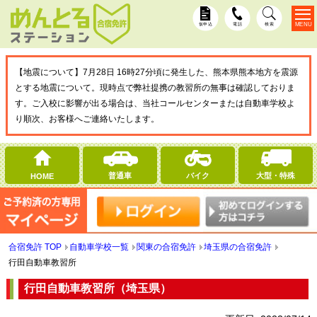
MENU
仮申込
電話
検索
【地震について】7月28日 16時27分頃に発生した、熊本県熊本地方を震源
とする地震について。現時点で弊社提携の教習所の無事は確認しておりま
す。ご入校に影響が出る場合は、当社コールセンターまたは自動車学校よ
り順次、お客様へご連絡いたします。
普通車
バイク
大型・特殊
HOME
合宿免許 TOP
自動車学校一覧
関東の合宿免許
埼玉県の合宿免許
行田自動車教習所
行田自動車教習所（埼玉県）