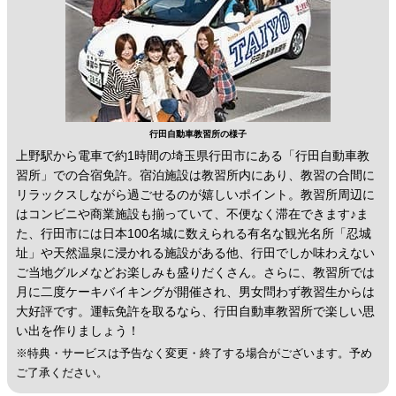
行田自動車教習所の様子
上野駅から電車で約1時間の埼玉県行田市にある「行田自動車教
習所」での合宿免許。宿泊施設は教習所内にあり、教習の合間に
リラックスしながら過ごせるのが嬉しいポイント。教習所周辺に
はコンビニや商業施設も揃っていて、不便なく滞在できます♪ま
た、行田市には日本100名城に数えられる有名な観光名所「忍城
址」や天然温泉に浸かれる施設がある他、行田でしか味わえない
ご当地グルメなどお楽しみも盛りだくさん。さらに、教習所では
月に二度ケーキバイキングが開催され、男女問わず教習生からは
大好評です。運転免許を取るなら、行田自動車教習所で楽しい思
い出を作りましょう！
※特典・サービスは予告なく変更・終了する場合がございます。予め
ご了承ください。