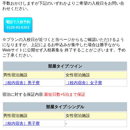
手数おかけしますが下記のいずれかよりご希望の入校日をお問い合
わせください。
電話で入校予約
0120-93-6353
※プランの入校日が近づくと当ページからもご確認いただけるよう
になりますが、上記によるお申込みが集中した場合は勝手ながら
Webサイトに公開せず入校募集を 終了することがございます。予め
ご了承ください。
部屋タイプ:ツイン
男性宿泊施設
女性宿泊施設
［校内宿舎］男子寮
［校内宿舎］女子寮
宿泊に対する保証内容:
最短日数+5泊まで保証
部屋タイプ:シングル
男性宿泊施設
女性宿泊施設
［校内宿舎］男子寮
-