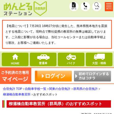
MENU
仮申込
電話
検索
【地震について】7月28日 16時27分頃に発生した、熊本県熊本地方を震源
とする地震について。現時点で弊社提携の教習所の無事は確認しておりま
す。ご入校に影響が出る場合は、当社コールセンターまたは自動車学校よ
り順次、お客様へご連絡いたします。
普通車
バイク
大型・特殊
HOME
合宿免許 TOP
自動車学校一覧
関東の合宿免許
群馬県の合宿免許
柳瀬橋自動車教習所
おすすめスポット
柳瀬橋自動車教習所（群馬県）のおすすめスポット