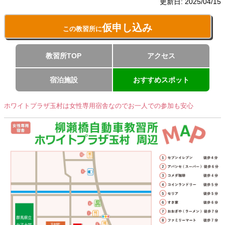
更新日:
2025/04/15
仮申し込み
この教習所に
教習所TOP
アクセス
宿泊施設
おすすめスポット
ホワイトプラザ玉村は女性専用宿舎なのでお一人での参加も安心