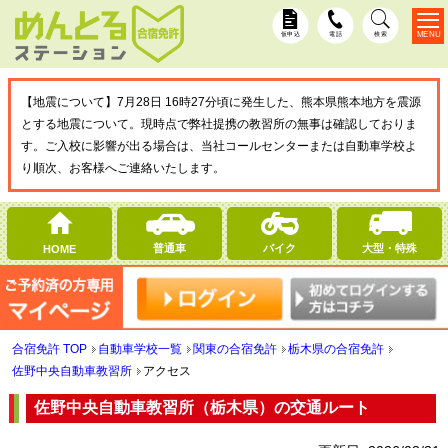
MENU
仮申込
電話
検索
【地震について】7月28日 16時27分頃に発生した、熊本県熊本地方を震源
とする地震について。現時点で弊社提携の教習所の無事は確認しておりま
す。ご入校に影響が出る場合は、当社コールセンターまたは自動車学校よ
り順次、お客様へご連絡いたします。
普通車
バイク
大型・特殊
HOME
合宿免許 TOP
自動車学校一覧
関東の合宿免許
栃木県の合宿免許
佐野中央自動車教習所
アクセス
佐野中央自動車教習所（栃木県）の交通ルート