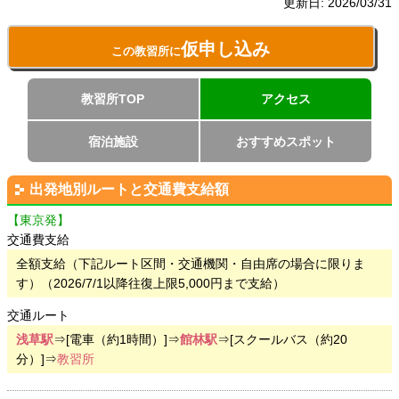
更新日:
2026/03/31
仮申し込み
この教習所に
教習所TOP
アクセス
宿泊施設
おすすめスポット
出発地別ルートと交通費支給額
【東京発】
交通費支給
全額支給（下記ルート区間・交通機関・自由席の場合に限りま
す）（2026/7/1以降往復上限5,000円まで支給）
交通ルート
浅草駅
⇒[電車（約1時間）]⇒
館林駅
⇒[スクールバス（約20
分）]⇒
教習所