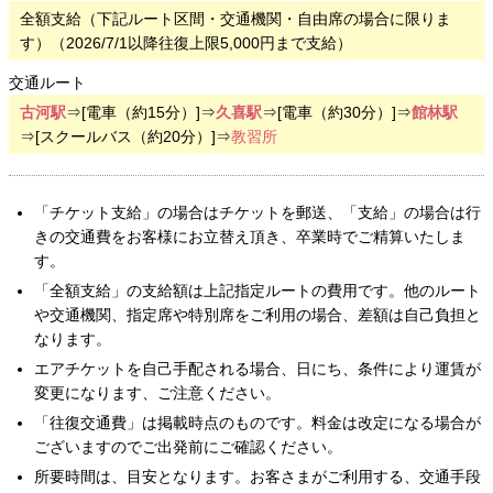
全額支給（下記ルート区間・交通機関・自由席の場合に限りま
す）（2026/7/1以降往復上限5,000円まで支給）
交通ルート
古河駅
⇒[電車（約15分）]⇒
久喜駅
⇒[電車（約30分）]⇒
館林駅
⇒[スクールバス（約20分）]⇒
教習所
「チケット支給」の場合はチケットを郵送、「支給」の場合は行
きの交通費をお客様にお立替え頂き、卒業時でご精算いたしま
す。
「全額支給」の支給額は上記指定ルートの費用です。他のルート
や交通機関、指定席や特別席をご利用の場合、差額は自己負担と
なります。
エアチケットを自己手配される場合、日にち、条件により運賃が
変更になります、ご注意ください。
「往復交通費」は掲載時点のものです。料金は改定になる場合が
ございますのでご出発前にご確認ください。
所要時間は、目安となります。お客さまがご利用する、交通手段