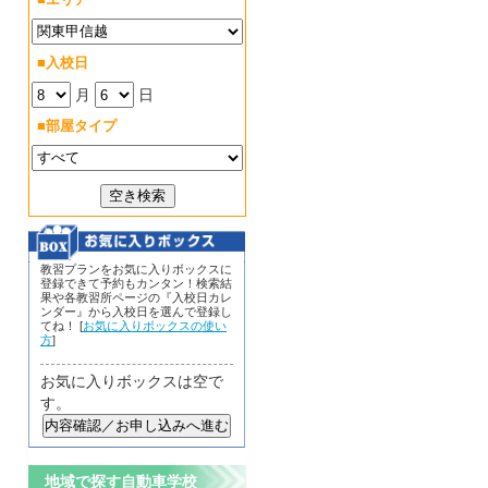
■入校日
月
日
■部屋タイプ
教習プランをお気に入りボックスに
登録できて予約もカンタン！検索結
果や各教習所ページの『入校日カレ
ンダー』から入校日を選んで登録し
てね！ [
お気に入りボックスの使い
方
]
お気に入りボックスは空で
す。
地域で探す自動車学校