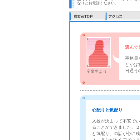
なりとお電話ください。
選んで
事務員
とかは
日通う
卒業生より
心配りと気配り
入校が決まって不安でい
ることができました。２
と気配り」の話が心に残
ネ。ありがとうございま