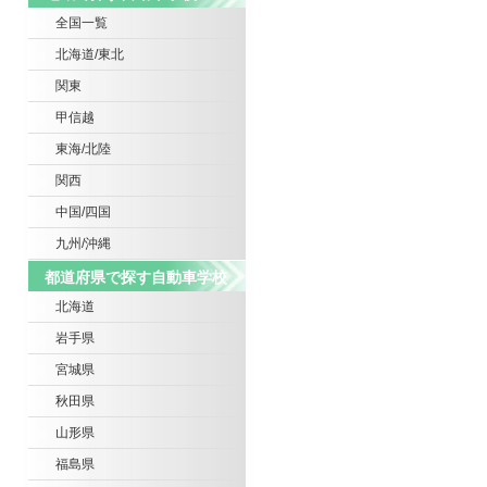
全国一覧
北海道/東北
関東
甲信越
東海/北陸
関西
中国/四国
九州/沖縄
都道府県で探す自動車学校
北海道
岩手県
宮城県
秋田県
山形県
福島県