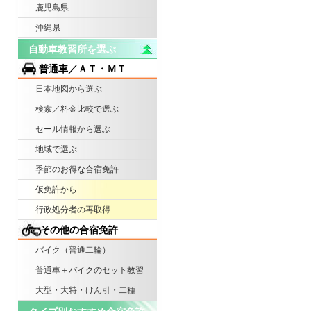
鹿児島県
沖縄県
自動車教習所を選ぶ
普通車／ＡＴ・ＭＴ
日本地図から選ぶ
検索／料金比較で選ぶ
セール情報から選ぶ
地域で選ぶ
季節のお得な合宿免許
仮免許から
行政処分者の再取得
その他の合宿免許
バイク（普通二輪）
普通車＋バイクのセット教習
大型・大特・けん引・二種