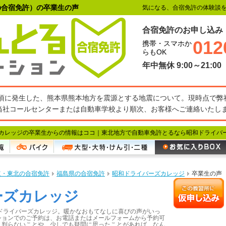
の合宿免許）の卒業生の声
気になる、合宿免許の体験談
合宿免許のお申し込み
012
携帯・スマホか
らもOK
年中無休 9:00～21:00
27分頃に発生した、熊本県熊本地方を震源とする地震について。現時点で
当社コールセンターまたは自動車学校より順次、お客様へご連絡いたし
カレッジの卒業生からの情報はココ｜
東北地方で自動車免許とるなら昭和ドライバ
道・東北の合宿免許
福島県の合宿免許
昭和ドライバーズカレッジ
卒業生の声
ーズカレッジ
ドライバーズカレッジ。暖かなおもてなしに喜びの声がいっ
ションでのご予約は、お電話またはメールフォームから予約可
、判らないことや、少しでも疑問に思ったことがあれば、なん