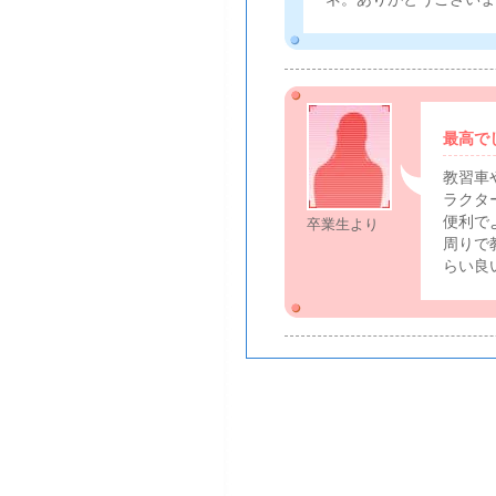
最高で
教習車
ラクタ
便利で
卒業生より
周りで
らい良