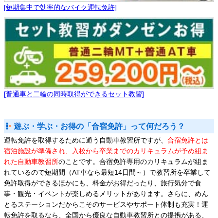
[短期集中で効率的なバイク運転免許]
[普通車と二輪の同時取得ができるセット教習]
遊ぶ・学ぶ・お得の「合宿免許」って何だろう？
運転免許を取得するために通う自動車教習所ですが、
合宿免許とは
宿泊施設が準備され、入校から卒業までのカリキュラムが予め組ま
れた自動車教習所
のことです。合宿免許専用のカリキュラムが組ま
れているので短期間（AT車なら最短14日間～）で教習所を卒業して
免許取得ができるほかにも、料金がお得だったり、旅行気分で食
事・観光・イベントが楽しめるメリットがあります。さらに、めん
とるステーションだからこそのサービスやサポート体制も充実！運
転免許を取るなら、全国から優良な自動車教習所との提携がある、