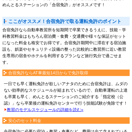
めんとるステーションの「合宿免許」がオススメです！
ここがオススメ！合宿免許で取る運転免許のポイント
合宿免許なら自動車教習所を短期間で卒業できるうえに、技能・学
科教習料金はもちろん宿泊費・食費・交通費や様々な保証がセット
になった料金も格安でお得です。合宿免許期間中に滞在する宿泊施
設も、娯楽やセキュリティ設備の整った比較的に教習所に近い教習
生専用の宿舎やホテルを利用するプランなど旅行気分で過ごせま
す。
合宿免許ならAT車最短14日からで免許取得
一日でも早く運転免許が欲しいアナタのために合宿免許は、ムダの
ない効率的なスケジュールが組まれているので、自動車運転の上達
も卒業も早く、めんとるステーションのご紹介する「指定校（公
認）」なら卒業後の運転免許センターで行う技能試験が免除です！
教習のモデルスケジュールの詳細を読む»
安心のセット料金
合宿免許に必要な宿泊・教習・食事など、費用は全て含まれている