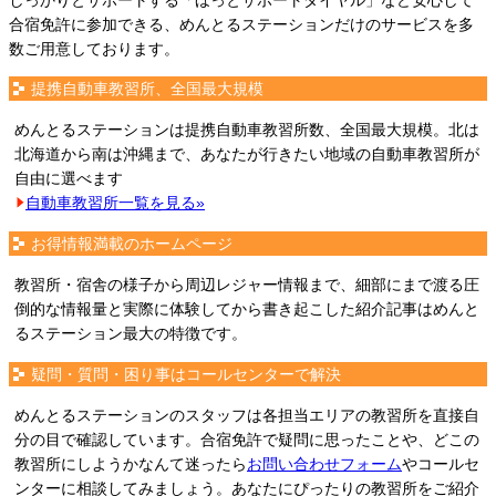
しっかりとサポートする「ほっとサポートダイヤル」など安心して
合宿免許に参加できる、めんとるステーションだけのサービスを多
数ご用意しております。
提携自動車教習所、全国最大規模
めんとるステーションは提携自動車教習所数、全国最大規模。北は
北海道から南は沖縄まで、あなたが行きたい地域の自動車教習所が
自由に選べます
自動車教習所一覧を見る»
お得情報満載のホームページ
教習所・宿舎の様子から周辺レジャー情報まで、細部にまで渡る圧
倒的な情報量と実際に体験してから書き起こした紹介記事はめんと
るステーション最大の特徴です。
疑問・質問・困り事はコールセンターで解決
めんとるステーションのスタッフは各担当エリアの教習所を直接自
分の目で確認しています。合宿免許で疑問に思ったことや、どこの
教習所にしようかなんて迷ったら
お問い合わせフォーム
やコールセ
ンターに相談してみましょう。あなたにぴったりの教習所をご紹介