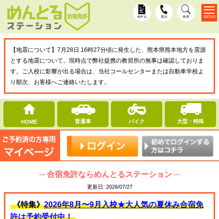
MENU
仮申込
電話
検索
【地震について】7月28日 16時27分頃に発生した、熊本県熊本地方を震源
とする地震について。現時点で弊社提携の教習所の無事は確認しておりま
す。ご入校に影響が出る場合は、当社コールセンターまたは自動車学校よ
り順次、お客様へご連絡いたします。
普通車
バイク
大型・特殊
HOME
合宿免許ならめんとるステーション
更新日:
2026/07/27
《特集》
2026年8月〜9月入校★大人気の夏休み合宿免
許は予約受付中！