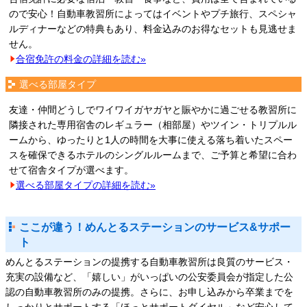
ので安心！自動車教習所によってはイベントやプチ旅行、スペシャ
ルディナーなどの特典もあり、料金込みのお得なセットも見逃せま
せん。
合宿免許の料金の詳細を読む»
選べる部屋タイプ
友達・仲間どうしでワイワイガヤガヤと賑やかに過ごせる教習所に
隣接された専用宿舎のレギュラー（相部屋）やツイン・トリプルル
ームから、ゆったりと1人の時間を大事に使える落ち着いたスペー
スを確保できるホテルのシングルルームまで、ご予算と希望に合わ
せて宿舎タイプが選べます。
選べる部屋タイプの詳細を読む»
ここが違う！めんとるステーションのサービス&サポー
ト
めんとるステーションの提携する自動車教習所は良質のサービス・
充実の設備など、「嬉しい」がいっぱいの公安委員会が指定した公
認の自動車教習所のみの提携。さらに、お申し込みから卒業までを