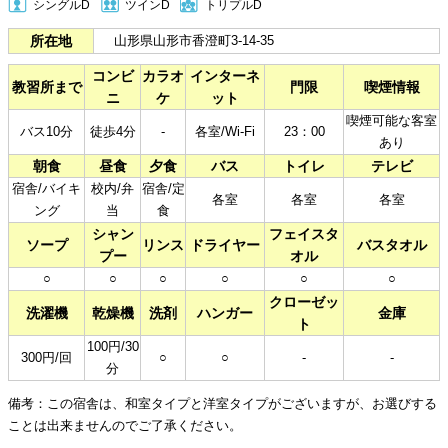
シングルD
ツインD
トリプルD
所在地
山形県山形市香澄町3-14-35
コンビ
カラオ
インターネ
教習所まで
門限
喫煙情報
ニ
ケ
ット
喫煙可能な客室
バス10分
徒歩4分
-
各室/Wi-Fi
23：00
あり
朝食
昼食
夕食
バス
トイレ
テレビ
宿舎/バイキ
校内/弁
宿舎/定
各室
各室
各室
ング
当
食
シャン
フェイスタ
ソープ
リンス
ドライヤー
バスタオル
プー
オル
○
○
○
○
○
○
クローゼッ
洗濯機
乾燥機
洗剤
ハンガー
金庫
ト
100円/30
300円/回
○
○
-
-
分
備考：この宿舎は、和室タイプと洋室タイプがございますが、お選びする
ことは出来ませんのでご了承ください。