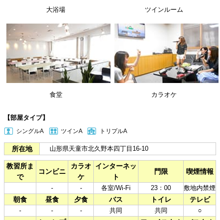
大浴場
ツインルーム
食堂
カラオケ
【部屋タイプ】
シングルA
ツインA
トリプルA
所在地
山形県天童市北久野本四丁目16-10
教習所ま
カラオ
インターネッ
コンビニ
門限
喫煙情報
で
ケ
ト
-
-
各室/Wi-Fi
23：00
敷地内禁煙
朝食
昼食
夕食
バス
トイレ
テレビ
-
-
-
共同
共同
○