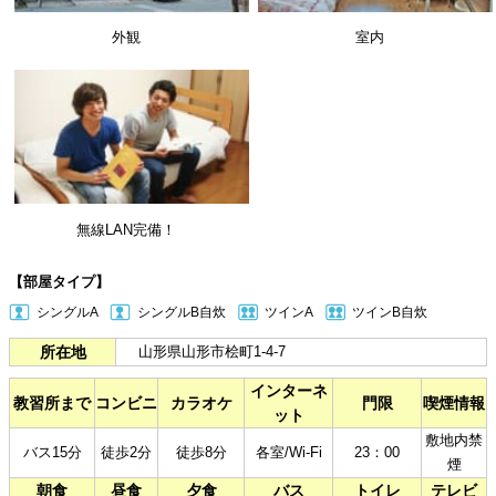
外観
室内
無線LAN完備！
【部屋タイプ】
シングルA
シングルB自炊
ツインA
ツインB自炊
所在地
山形県山形市桧町1-4-7
インターネ
教習所まで
コンビニ
カラオケ
門限
喫煙情報
ット
敷地内禁
バス15分
徒歩2分
徒歩8分
各室/Wi-Fi
23：00
煙
朝食
昼食
夕食
バス
トイレ
テレビ