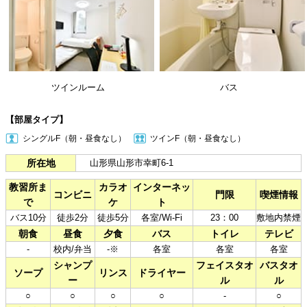
ツインルーム
バス
【部屋タイプ】
シングルF（朝・昼食なし）
ツインF（朝・昼食なし）
所在地
山形県山形市幸町6-1
教習所ま
カラオ
インターネッ
コンビニ
門限
喫煙情報
で
ケ
ト
バス10分
徒歩2分
徒歩5分
各室/Wi-Fi
23：00
敷地内禁煙
朝食
昼食
夕食
バス
トイレ
テレビ
-
校内/弁当
-※
各室
各室
各室
シャンプ
フェイスタオ
バスタオ
ソープ
リンス
ドライヤー
ー
ル
ル
○
○
○
○
-
○