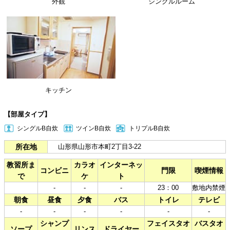
外観
シングルルーム
キッチン
【部屋タイプ】
シングルB自炊
ツインB自炊
トリプルB自炊
所在地
山形県山形市本町2丁目3-22
教習所ま
カラオ
インターネッ
コンビニ
門限
喫煙情報
で
ケ
ト
-
-
-
23：00
敷地内禁煙
朝食
昼食
夕食
バス
トイレ
テレビ
-
-
-
-
-
-
シャンプ
フェイスタオ
バスタオ
ソープ
リンス
ドライヤー