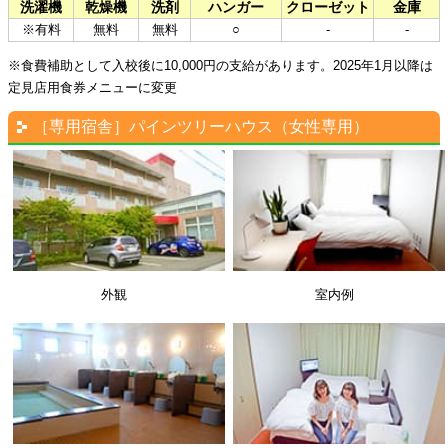
洗濯機
乾燥機
洗剤
ハンガー
クローゼット
金庫
※有料
無料
無料
○
-
-
※食費補助として入校後に10,000円の支給があります。2025年1月以降は
定見店用食券メニューに変更
［専用宿舎］パインツリーハウス（女性専用）
外観
室内例