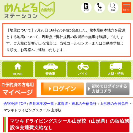
MENU
仮申込
電話
検索
【地震について】7月28日 16時27分頃に発生した、熊本県熊本地方を震源
とする地震について。現時点で弊社提携の教習所の無事は確認しておりま
す。ご入校に影響が出る場合は、当社コールセンターまたは自動車学校よ
り順次、お客様へご連絡いたします。
普通車
バイク
大型・特殊
HOME
合宿免許 TOP
自動車学校一覧
北海道・東北の合宿免許
山形県の合宿免許
マツキドライビングスクール 山形校
マツキドライビングスクール山形校（山形県）の宿泊施
設
※交通費支給なし