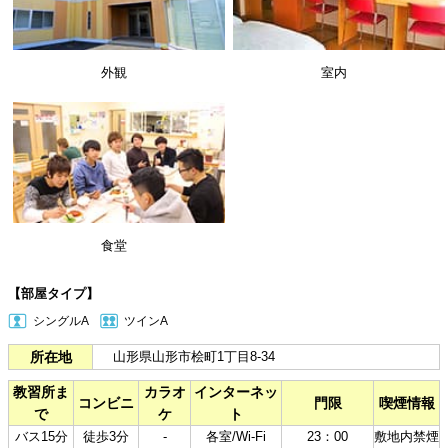
外観
室内
食堂
【部屋タイプ】
シングルA
ツインA
所在地
山形県山形市桧町1丁目8-34
教習所ま
カラオ
インターネッ
コンビニ
門限
喫煙情報
で
ケ
ト
バス15分
徒歩3分
-
各室/Wi-Fi
23：00
敷地内禁煙