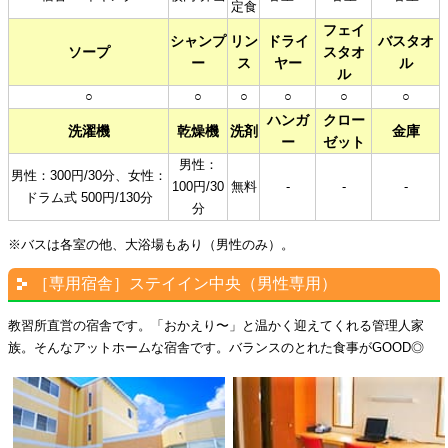
定食
フェイ
シャンプ
リン
ドライ
バスタオ
ソープ
スタオ
ー
ス
ヤー
ル
ル
○
○
○
○
○
○
ハンガ
クロー
洗濯機
乾燥機
洗剤
金庫
ー
ゼット
男性：
男性：300円/30分、女性：
100円/30
無料
-
-
-
ドラム式 500円/130分
分
※バスは各室の他、大浴場もあり（男性のみ）。
［専用宿舎］ステイイン中央（男性専用）
教習所直営の宿舎です。「おかえり〜」と温かく迎えてくれる管理人家
族。そんなアットホームな宿舎です。バランスのとれた食事がGOOD◎