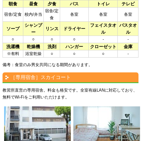
朝食
昼食
夕食
バス
トイレ
テレビ
宿舎/定
宿舎/定食
校内/弁当
各室
各室
各室
食
シャンプ
フェイスタオ
バスタオ
ソープ
リンス
ドライヤー
ー
ル
ル
○
○
○
○
-
-
洗濯機
乾燥機
洗剤
ハンガー
クローゼット
金庫
※有料
浴室乾燥
○
○
○
-
備考：食堂のみ男女共同になる期間があります。
［専用宿舎］スカイコート
教習所直営の専用宿舎。料金も格安です。全室有線LANに対応しており、
無料でWi-Fiをご利用いただけます。