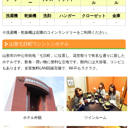
ー
ル
ル
-
-
-
-
-
-
洗濯機
乾燥機
洗剤
ハンガー
クローゼット
金庫
-
-
-
-
-
-
※洗濯機・乾燥機は近隣のコインランドリーをご利用ください。
山形七日町ワシントンホテル
山形市の中心市街地「七日町」に位置し、花笠祭りで有名な通りに面した
ホテルです。飲食・買い物に便利な立地です。館内には大浴場、コンビニ
もあります。全室無料LAN回線完備で、Wi-Fiもラクラク。
ホテル外観
ツインルーム