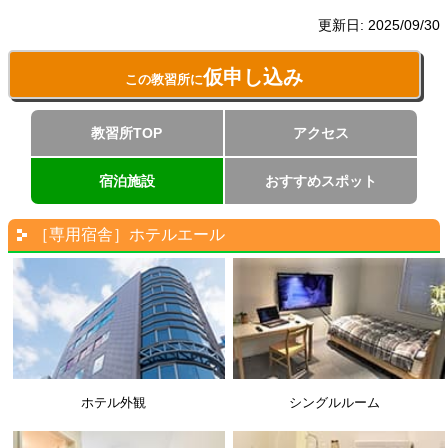
更新日:
2025/09/30
仮申し込み
この教習所に
教習所TOP
アクセス
宿泊施設
おすすめスポット
［専用宿舎］ホテルエール
ホテル外観
シングルルーム