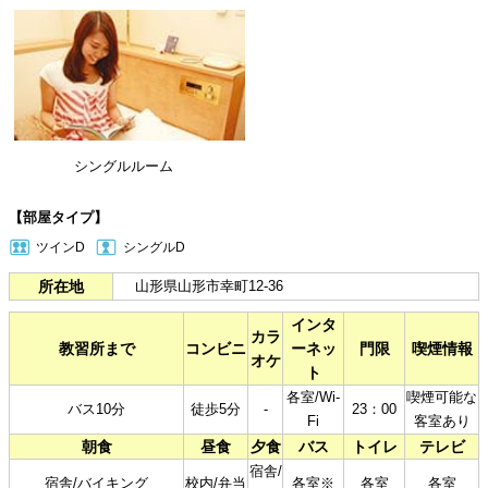
シングルルーム
【部屋タイプ】
ツインD
シングルD
所在地
山形県山形市幸町12-36
インタ
カラ
教習所まで
コンビニ
ーネッ
門限
喫煙情報
オケ
ト
各室/Wi-
喫煙可能な
バス10分
徒歩5分
-
23：00
Fi
客室あり
朝食
昼食
夕食
バス
トイレ
テレビ
宿舎/
宿舎/バイキング
校内/弁当
各室※
各室
各室