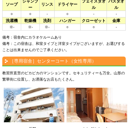
シャンプ
フェイスタオ
バスタオ
ソープ
リンス
ドライヤー
ー
ル
ル
○
○
-
○
-
-
洗濯機
乾燥機
洗剤
ハンガー
クローゼット
金庫
※-
※-
※-
○
○
-
備考：宿舎内にカラオケルームあり
備考：この宿舎は、和室タイプと洋室タイプがございますが、お選びする
ことは出来ませんのでご了承ください。
［専用宿舎］センターコート（女性専用）
教習所直営のピカピカのマンションです。セキュリティーも万全。山形の
繁華街に位置し、お洒落なお店もたくさん。