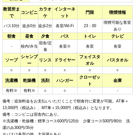
教習所ま
カラオ
インターネ
コンビニ
門限
喫煙情報
で
ケ
ット
喫煙可能な客室
バス10分
徒歩0分
徒歩2分
各室/Wi-Fi
23：00
あり
朝食
昼食
夕食
バス
トイレ
テレビ
宿舎/定
-
校内/弁当
各室※
各室
各室
食
シャンプ
フェイスタ
ソープ
リンス
ドライヤー
バスタオル
ー
オル
○
○
○
○
○
○
クローゼッ
洗濯機
乾燥機
洗剤
ハンガー
金庫
ト
有料※
有料※
○
○
-
-
備考：追加料金をお支払いいただくことで朝食付に変更が可能。AT車＋
13,000円（税込み）、MT車＋15,000円（税込み）となります。
備考：コンビニは宿舎内にあり。
※洗濯機・乾燥機：標準コース600円/120分 少量コース500円/80分 洗
濯のみ300円/35分
※バスは各室の他、大浴場もあり。