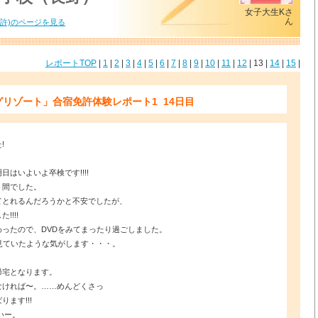
女子大生Kさ
ん
許)のページを見る
レポートTOP
|
1
|
2
|
3
|
4
|
5
|
6
|
7
|
8
|
9
|
10
|
11
|
12
| 13 |
14
|
15
|
リゾート」合宿免許体験レポート1 14日目
!
はいよいよ卒検です!!!!
う間でした。
てとれるんだろうかと不安でしたが、
!!!
ったので、DVDをみてまったり過ごしました。
見ていたような気がします・・・。
帰宅となります。
なければ〜。……めんどくさっ
ます!!!
いー。