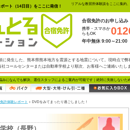
リアルな教習所体験談をここに集約
ポート（14日目）をここに発信！
合宿免許のお申し込み
012
携帯・スマホか
らもOK
年中無休 9:00～21:00
27分頃に発生した、熊本県熊本地方を震源とする地震について。現時点で
当社コールセンターまたは自動車学校より順次、お客様へご連絡いたし
悩みになんでも解決、選任スタッフによるご案内が可能です｜
絶対に失敗しないた
免許体験レポート
DVDをみてまったり過ごしました！
学校（長野）