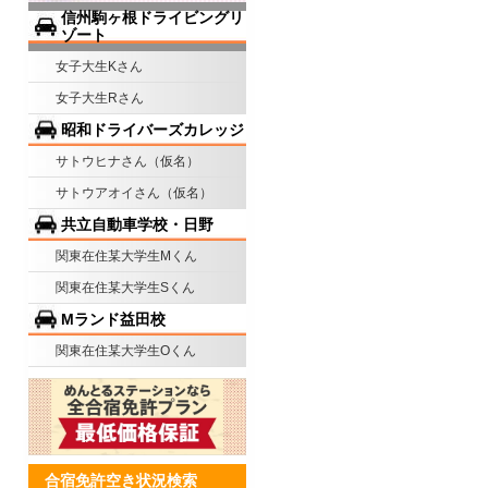
信州駒ヶ根ドライビングリ
ゾート
女子大生Kさん
女子大生Rさん
昭和ドライバーズカレッジ
サトウヒナさん（仮名）
サトウアオイさん（仮名）
共立自動車学校・日野
関東在住某大学生Mくん
関東在住某大学生Sくん
Mランド益田校
関東在住某大学生Oくん
合宿免許空き状況検索