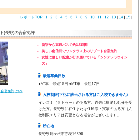
レポートTOP
|
1
|
2
|
3
|
4
|
5
|
6
|
7
|
8
|
9
|
10
|
11
|
12
|
13
|
14
|
15
|
ト(長野)の合宿免許
新宿から高速バスで約3.5時間
美しい南信州でワンクラス上のリゾート合宿免許
女性に優しい配慮が行き届いている「シンデレラウイン
ズ」
最短卒業日数
●AT車…最短15日 ●MT車…最短17日
 合宿免許)のペ
入校制限(下記に該当される方はご入校できません)
イレズミ（タトゥー）のある方。過去に取消し処分を受
けた方。長野県に在住または住民票・実家のある方（入
校制限エリアは変更となる場合がございます）。
所在地
長野県駒ヶ根市赤穂16398