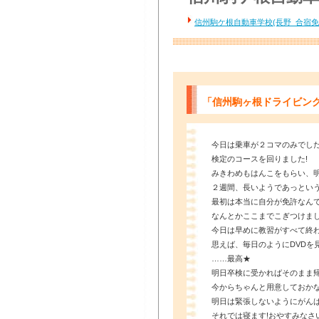
信州駒ケ根自動車学校(長野 合宿免
「信州駒ヶ根ドライビング
今日は乗車が２コマのみでした
検定のコースを回りました!
みきわめもはんこをもらい、明日
２週間、長いようであっとい
最初は本当に自分が免許なん
なんとかここまでこぎつけました!
今日は早めに教習がすべて終わ
思えば、毎日のようにDVDを
……最高★
明日卒検に受かればそのまま
今からちゃんと用意しておか
明日は緊張しないようにがんばり
それでは寝ます!おやすみなさ