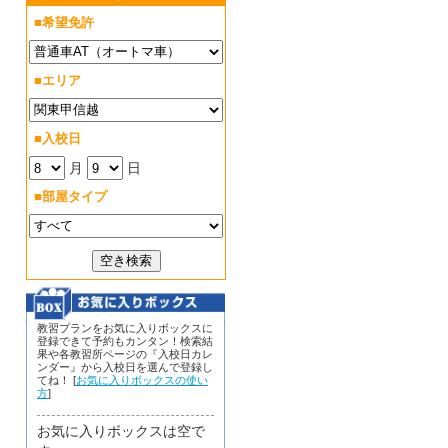
■希望免許
■エリア
■入校日
月
日
■部屋タイプ
教習プランをお気に入りボックスに
登録できて予約もカンタン！検索結
果や各教習所ページの『入校日カレ
ンダー』から入校日を選んで登録し
てね！ [
お気に入りボックスの使い
方
]
お気に入りボックスは空で