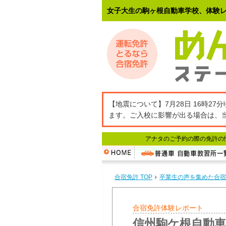
女子大生の駒ヶ根自動車学校、体験レ
【地震について】7月28日 16時
ます。ご入校に影響が出る場合は、
アナタのご予約の際の免許の
合宿免許 TOP
卒業生の声を集めた合宿
合宿免許体験レポート
信州駒ケ根自動車