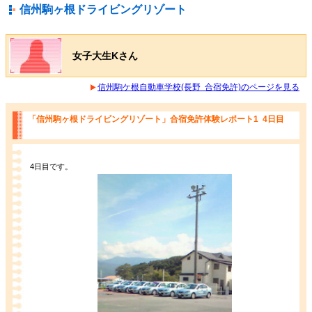
信州駒ヶ根ドライビングリゾート
女子大生Kさん
信州駒ケ根自動車学校(長野 合宿免許)のページを見る
「信州駒ヶ根ドライビングリゾート」合宿免許体験レポート1 4日目
4日目です。