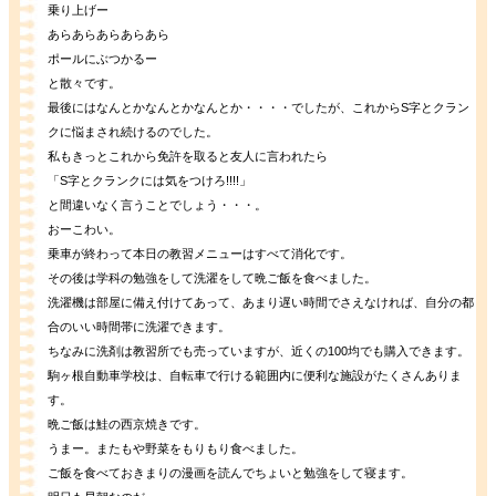
乗り上げー
あらあらあらあらあら
ポールにぶつかるー
と散々です。
最後にはなんとかなんとかなんとか・・・・でしたが、これからS字とクラン
クに悩まされ続けるのでした。
私もきっとこれから免許を取ると友人に言われたら
「S字とクランクには気をつけろ!!!!」
と間違いなく言うことでしょう・・・。
おーこわい。
乗車が終わって本日の教習メニューはすべて消化です。
その後は学科の勉強をして洗濯をして晩ご飯を食べました。
洗濯機は部屋に備え付けてあって、あまり遅い時間でさえなければ、自分の都
合のいい時間帯に洗濯できます。
ちなみに洗剤は教習所でも売っていますが、近くの100均でも購入できます。
駒ヶ根自動車学校は、自転車で行ける範囲内に便利な施設がたくさんありま
す。
晩ご飯は鮭の西京焼きです。
うまー。またもや野菜をもりもり食べました。
ご飯を食べておきまりの漫画を読んでちょいと勉強をして寝ます。