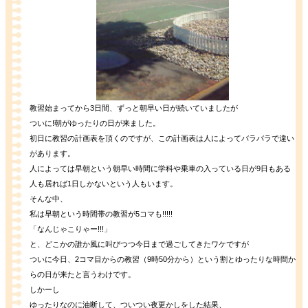
教習始まってから3日間、ずっと朝早い日が続いていましたが
ついに!朝がゆったりの日が来ました。
初日に教習の計画表を頂くのですが、この計画表は人によってバラバラで違い
があります。
人によっては早朝という朝早い時間に学科や乗車の入っている日が9日もある
人も居れば1日しかないという人もいます。
そんな中、
私は早朝という時間帯の教習が5コマも!!!!!
「なんじゃこりゃー!!!」
と、どこかの誰か風に叫びつつ今日まで過ごしてきたワケですが
ついに今日、2コマ目からの教習（9時50分から）という割とゆったりな時間か
らの日が来たと言うわけです。
しかーし
ゆったりなのに油断して、ついつい夜更かしをした結果、