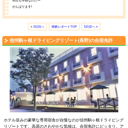
明日も早朝なのだー
がんばります!
« 3日目へ
体験レポートTOP
5日目へ »
信州駒ヶ根ドライビングリゾート(長野)の合宿免許
ホテル並みの豪華な専用宿舎が自慢なのが信州駒ヶ根ドライビング
リゾートです。高原のさわやかな気候は、合宿免許にピッタリ。ア