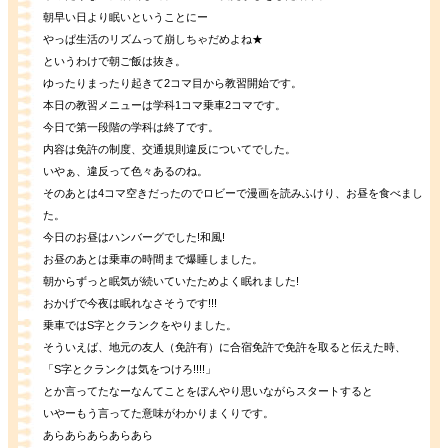
朝早い日より眠いということにー
やっぱ生活のリズムって崩しちゃだめよね★
というわけで朝ご飯は抜き。
ゆったりまったり起きて2コマ目から教習開始です。
本日の教習メニューは学科1コマ乗車2コマです。
今日で第一段階の学科は終了です。
内容は免許の制度、交通規則違反についてでした。
いやぁ、違反って色々あるのね。
そのあとは4コマ空きだったのでロビーで漫画を読みふけり、お昼を食べまし
た。
今日のお昼はハンバーグでした!和風!
お昼のあとは乗車の時間まで爆睡しました。
朝からずっと眠気が続いていたためよく眠れました!
おかげで今夜は眠れなさそうです!!!
乗車ではS字とクランクをやりました。
そういえば、地元の友人（免許有）に合宿免許で免許を取ると伝えた時、
「S字とクランクは気をつけろ!!!!」
とか言ってたなーなんてことをぼんやり思いながらスタートすると
いやーもう言ってた意味がわかりまくりです。
あらあらあらあらあら