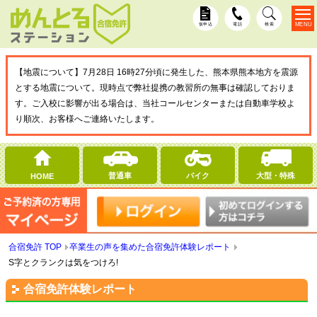
MENU
仮申込
電話
検索
【地震について】7月28日 16時27分頃に発生した、熊本県熊本地方を震源
とする地震について。現時点で弊社提携の教習所の無事は確認しておりま
す。ご入校に影響が出る場合は、当社コールセンターまたは自動車学校よ
り順次、お客様へご連絡いたします。
普通車
バイク
大型・特殊
HOME
合宿免許 TOP
卒業生の声を集めた合宿免許体験レポート
S字とクランクは気をつけろ!
合宿免許体験レポート