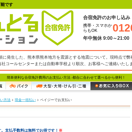
可能です
合宿免許のお申し込み
012
携帯・スマホか
らもOK
年中無休 9:00～21:00
27分頃に発生した、熊本県熊本地方を震源とする地震について。現時点で
当社コールセンターまたは自動車学校より順次、お客様へご連絡いたし
簡単便利な合宿免許費用のお支払い方法 -
都合に合わせて選べるから便利！
い方法
現金一括払い
ペイジーでお支払い
）
す。支払手数料は無料でお得です！
※