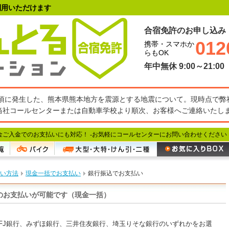
利用いただけます
合宿免許のお申し込み
012
携帯・スマホか
らもOK
年中無休 9:00～21:00
27分頃に発生した、熊本県熊本地方を震源とする地震について。現時点で
当社コールセンターまたは自動車学校より順次、お客様へご連絡いたし
金ご入金でのお支払いにも対応！ -
お気軽にコールセンターにお問い合わせください
い方法
現金一括でお支払い
銀行振込でお支払い
のお支払いが可能です（現金一括）
FJ銀行、みずほ銀行、三井住友銀行、埼玉りそな銀行のいずれかをお選