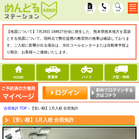
MENU
仮申込
電話
検索
【地震について】7月28日 16時27分頃に発生した、熊本県熊本地方を震源
とする地震について。現時点で弊社提携の教習所の無事は確認しておりま
す。ご入校に影響が出る場合は、当社コールセンターまたは自動車学校よ
り順次、お客様へご連絡いたします。
普通車
バイク
大型・特殊
HOME
合宿免許 TOP
【安い順】1月入校 合宿免許
【安い順】1月入校 合宿免許