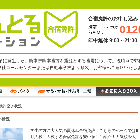
合宿免許のお申し込み
012
携帯・スマホか
らもOK
年中無休 9:00～21:00
27分頃に発生した、熊本県熊本地方を震源とする地震について。現時点で
当社コールセンターまたは自動車学校より順次、お客様へご連絡いたし
宿免許空き状況
き状況
学生の方に大人気の夏休み合宿免許！こちらのページでは8
月入校に入校する合宿免許を安い順にご紹介！人気校や人