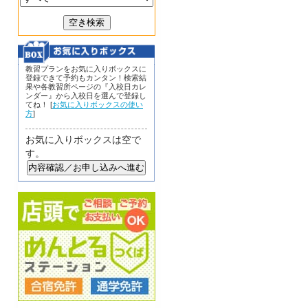
教習プランをお気に入りボックスに
登録できて予約もカンタン！検索結
果や各教習所ページの『入校日カレ
ンダー』から入校日を選んで登録し
てね！ [
お気に入りボックスの使い
方
]
お気に入りボックスは空で
す。