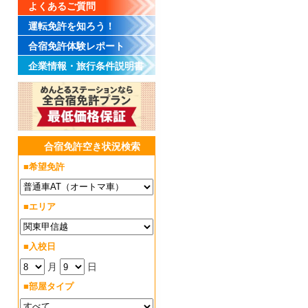
よくあるご質問
運転免許を知ろう！
合宿免許体験レポート
企業情報・旅行条件説明書
合宿免許空き状況検索
■希望免許
■エリア
■入校日
月
日
■部屋タイプ