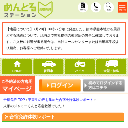
MENU
仮申込
電話
検索
【地震について】7月28日 16時27分頃に発生した、熊本県熊本地方を震源
とする地震について。現時点で弊社提携の教習所の無事は確認しておりま
す。ご入校に影響が出る場合は、当社コールセンターまたは自動車学校よ
り順次、お客様へご連絡いたします。
普通車
バイク
大型・特殊
HOME
合宿免許 TOP
卒業生の声を集めた合宿免許体験レポート
人形のジャミーくんと応急救護でした！
合宿免許体験レポート