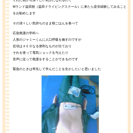
それに朝から清々しい気分になれるので
Mランド益田校（益田ドライビングスクール）に来たら是非経験してみること
をお勧めします
その清々しい気持ちのまま朝ごはんを食べて
応急救護の学科へ
人形のジャミーくんに人口呼吸を施すのですが
近頃はＡＥＤなる便利なものが出ており
それを使って電気ショックを与えたり
音声に従って救護をすることができるのです
緊急のときは率先して学んだことを生かしたいと思いました