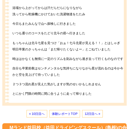
浴場から上がってからは汗だらだらになりながら
洗ってから乾燥機にかけておいた洗濯物達をたたみ
今日もまたみんなで山へ探検しに行きました
いつも通りのコースをたどり北斗の搭へ行きました
もっちゃんは北斗七星を見つけ「おぉ！七斗北星が見える！！」とはしゃぎ
明日卒業のさっちゃんは「まだ帰りたくないよー」とごねていました
時ははかなくも無情に一定のリズムを刻みながら過ぎ去って行くものなのです
自分も卒業前夜はセンチメンタルな気持ちになりながら星が流れるのは今か今
かと空を見上げて待っていました
２つ３つ流れ星が見えた気がしますが気のせいかもしれません
とにかく門限の時間に間に合うように走って帰りました
« 10日目へ
体験レポートTOP
12日目へ »
Mランド益田校（益田ドライビングスクール）(島根)の合