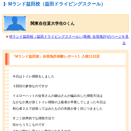
Mランド益田校（益田ドライビングスクール）
関東在住某大学生Oくん
Mランド益田校（益田ドライビングスクール）(島根 合宿免許)のページを見
る
「Mランド益田校」合宿免許体験レポート1 入校11日目
今日はトイレ掃除をしました
３回目の参加なのですが
イエローハットの会長さんの鍵山さんが編み出した掃除方法は
なかなか奥が深くトイレ掃除の上級者が卒業してしまった今日は
初心者２人で頑張ってはみたものの失敗が多く目につきました
すごく効率的でな掃除方法で
目からうろこものです