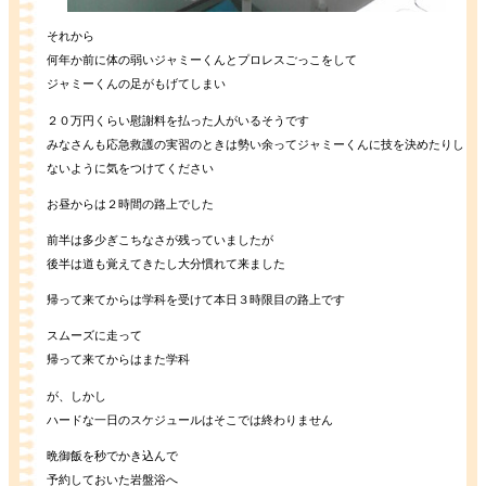
それから
何年か前に体の弱いジャミーくんとプロレスごっこをして
ジャミーくんの足がもげてしまい
２０万円くらい慰謝料を払った人がいるそうです
みなさんも応急救護の実習のときは勢い余ってジャミーくんに技を決めたりし
ないように気をつけてください
お昼からは２時間の路上でした
前半は多少ぎこちなさが残っていましたが
後半は道も覚えてきたし大分慣れて来ました
帰って来てからは学科を受けて本日３時限目の路上です
スムーズに走って
帰って来てからはまた学科
が、しかし
ハードな一日のスケジュールはそこでは終わりません
晩御飯を秒でかき込んで
予約しておいた岩盤浴へ