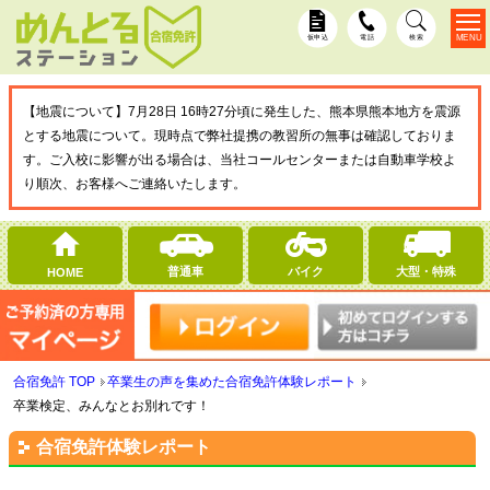
MENU
仮申込
電話
検索
【地震について】7月28日 16時27分頃に発生した、熊本県熊本地方を震源
とする地震について。現時点で弊社提携の教習所の無事は確認しておりま
す。ご入校に影響が出る場合は、当社コールセンターまたは自動車学校よ
り順次、お客様へご連絡いたします。
普通車
バイク
大型・特殊
HOME
合宿免許 TOP
卒業生の声を集めた合宿免許体験レポート
卒業検定、みんなとお別れです！
合宿免許体験レポート