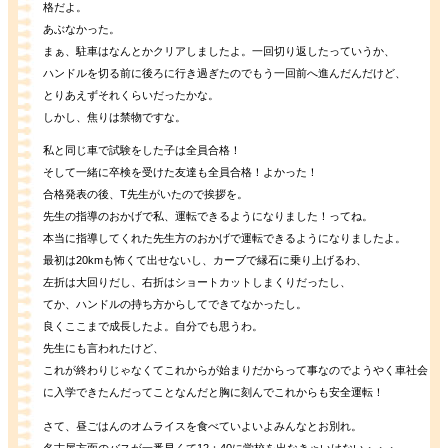
格だよ。
あぶなかった。
まぁ、駐車はなんとかクリアしましたよ。一回切り返したっていうか、
ハンドルを切る前に後ろに行き過ぎたのでもう一回前へ進んだんだけど、
とりあえずそれくらいだったかな。
しかし、焦りは禁物ですな。
私と同じ車で試験をした子は全員合格！
そして一緒に卒検を受けた友達も全員合格！よかった！
合格発表の後、T先生がいたので挨拶を。
先生の指導のおかげで私、運転できるようになりました！ってね。
本当に指導してくれた先生方のおかげで運転できるようになりましたよ。
最初は20kmも怖くて出せないし、カーブで縁石に乗り上げるわ、
左折は大回りだし、右折はショートカットしまくりだったし、
てか、ハンドルの持ち方からしてできてなかったし。
良くここまで成長したよ。自分でも思うわ。
先生にも言われたけど、
これが終わりじゃなくてこれからが始まりだからって事なのでようやく車社会
に入学できたんだってことなんだと胸に刻んでこれからも安全運転！
さて、昼ごはんのオムライスを食べていよいよみんなとお別れ。
名古屋方面のバスが一番早くて12：40に学校を出なきゃいけない・・・。