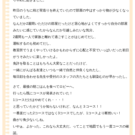
り早めに起きました。
昨日のうちに殆ど荷造りを終えていたので部屋の中はすっかり物が少なくなっ
ていました。
なんだか2週間いただけの部屋だったけど居心地がよくてすっかり自分の部屋
みたいに感じていたからなんだか引越しみたいな気分。
2週間も一人で家族と離れて過ごすことがはじめてだし、
運転するのも初めてだし、
教習所でうまくやっていけるかもわからずに心配と不安でいっぱいだった初日
がうそみたいに楽しかったよ。
免許を取ることはもちろん大変なことだったけど、
一緒にがんばる友達といつも一緒で自然と仲良くなれたし、
毎日顔を合わせる先生や受付のスタッフの方たちとも馴染むのが早かったし。
さて、最後の朝ごはんを食べてロビーへ。
行ったら既にコースが発表されていた！
1コースだけはやめてくれ・・・！
と思っていたかどうか知らないけれど、なんと３コース！！
一番楽だった2コースではなく3コースでしたが、1コースより断然いい！
曲がり角少ないしね。
いやぁ、よかった。これなら大丈夫だ。ってことで地図でもう一度コースの確
認。