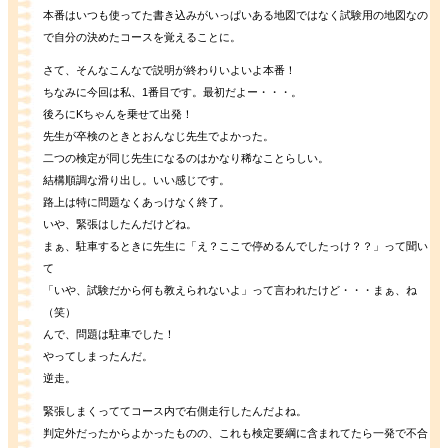
本番はいつも使ってた書き込みがいっぱいある地図ではなく試験用の地図なの
で自分の決めたコースを覚えることに。
さて、そんなこんなで説明が終わりいよいよ本番！
ちなみに今回は私、1番目です。最初だよー・・・。
後ろにKちゃんを乗せて出発！
先生が卒検のときとおんなじ先生でよかった。
二つの検定が同じ先生になるのはかなり稀なことらしい。
結構順調な滑り出し。いい感じです。
路上は特に問題なくあっけなく終了。
いや、緊張はしたんだけどね。
まぁ、駐車するときに先生に「え？ここで停めるんでしたっけ？？」って聞い
て
「いや、試験だから何も教えられないよ」って言われたけど・・・まぁ、ね
（笑）
んで、問題は駐車でした！
やってしまったんだ。
逆走。
緊張しまくっててコース内で右側走行したんだよね。
判定外だったからよかったものの、これも検定要綱に含まれてたら一発で不合