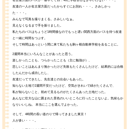
友達の一人が名古屋方面だったからすぐにお別れ・・・。さみしかっ
た・・・。
みんなで写真を撮りまくる。さみしいなぁ。
見えなくなるまで手を振りました。
私たちのバスはちょうど1時間後なのでもっと遅い関西方面のバスを待つ友達
と一緒に時間をつぶす。
そして時間はあっという間に来て私たちも駒ヶ根自動車学校を去ることに。
2週間本当にいろんなことがあったと思う。
楽しかったことも、つらかったことも（主に勉強が）、
悲しいことはあんまり無かったけど失敗もたくさんしたけど、結果的には合格
したんだから成功したし、
友達だってできたし、先生達との出会いもあった。
知らない土地で2週間不安だったけど、空気がきれいで緑がたくさんで、
私が知らないこと、初めて見るものがたくさんあった土地だった。
あんなに壮大な山に囲まれた景色のいいところに行ったことないよ。気候もか
なりいいしね。 本当にここを選んでよかった。
そして、4時間の長い道のりで帰ってきました東京！
人が多い・・・。