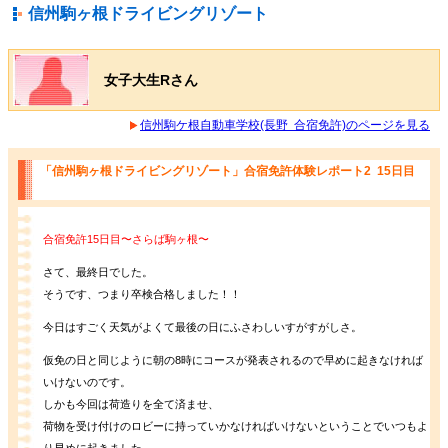
信州駒ヶ根ドライビングリゾート
女子大生Rさん
信州駒ケ根自動車学校(長野 合宿免許)のページを見る
「信州駒ヶ根ドライビングリゾート」合宿免許体験レポート2 15日目
合宿免許15日目〜さらば駒ヶ根〜
さて、最終日でした。
そうです、つまり卒検合格しました！！
今日はすごく天気がよくて最後の日にふさわしいすがすがしさ。
仮免の日と同じように朝の8時にコースが発表されるので早めに起きなければ
いけないのです。
しかも今回は荷造りを全て済ませ、
荷物を受け付けのロビーに持っていかなければいけないということでいつもよ