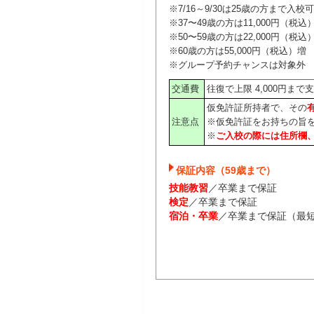
※7/16～9/30は25歳の方まで入校可
※37〜49歳の方は11,000円（税込
※50〜59歳の方は22,000円（税込
※60歳の方は55,000円（税込）増
※グループ予約チャンスは対象外
交通費
往復で上限 4,000円
仮免許証所持者で、その
注意点
※仮免許証をお持ちの旨
※
ご入校の際には住所欄
保証内容（59歳まで）
技能教習
／卒業まで保証​
検定
／卒業まで保証​
宿泊・卒業
／卒業まで保証（最