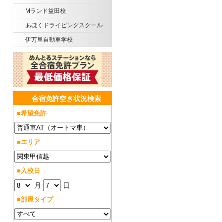
Mランド益田校
あほくドライビングスクール
伊万里自動車学校
合宿免許空き状況検索
■希望免許
■エリア
■入校日
月
日
■部屋タイプ