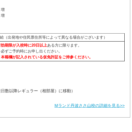
）増
）増
まで支給（出発地や住民票住所等によって異なる場合がございます）
有効期限が入校時に20日以上
ある方に限ります。
を必ずご予約時にお申し出ください。
、本籍欄が記入されている仮免許証をご持参ください。
短日数以降レギュラー（相部屋）に移動）
Mランド丹波ささ山校の詳細を見る>>