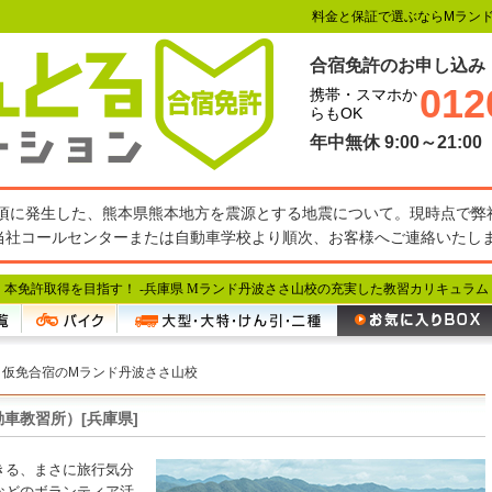
料金と保証で選ぶならMラン
合宿免許のお申し込み
012
携帯・スマホか
らもOK
年中無休 9:00～21:00
27分頃に発生した、熊本県熊本地方を震源とする地震について。現時点で
当社コールセンターまたは自動車学校より順次、お客様へご連絡いたし
本免許取得を目指す！ -
兵庫県 Mランド丹波ささ山校の充実した教習カリキュラム
仮免合宿のMランド丹波ささ山校
車教習所）[兵庫県]
きる、まさに旅行気分
などのボランティア活