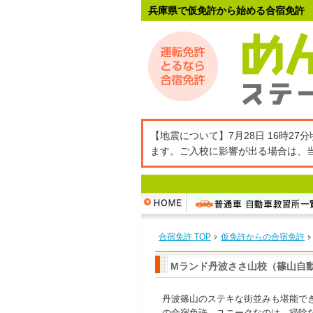
兵庫県で仮免許から始める合宿免許
【地震について】7月28日 16時
ます。ご入校に影響が出る場合は、
合宿免許 TOP
仮免許からの合宿免許
Mランド丹波ささ山校（篠山自動
丹波篠山のステキな街並みも堪能で
の合宿免許。ユニークなのは、掃除