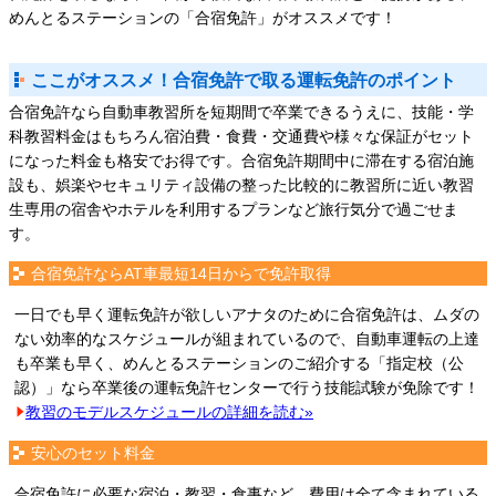
めんとるステーションの「合宿免許」がオススメです！
ここがオススメ！合宿免許で取る運転免許のポイント
合宿免許なら自動車教習所を短期間で卒業できるうえに、技能・学
科教習料金はもちろん宿泊費・食費・交通費や様々な保証がセット
になった料金も格安でお得です。合宿免許期間中に滞在する宿泊施
設も、娯楽やセキュリティ設備の整った比較的に教習所に近い教習
生専用の宿舎やホテルを利用するプランなど旅行気分で過ごせま
す。
合宿免許ならAT車最短14日からで免許取得
一日でも早く運転免許が欲しいアナタのために合宿免許は、ムダの
ない効率的なスケジュールが組まれているので、自動車運転の上達
も卒業も早く、めんとるステーションのご紹介する「指定校（公
認）」なら卒業後の運転免許センターで行う技能試験が免除です！
教習のモデルスケジュールの詳細を読む»
安心のセット料金
合宿免許に必要な宿泊・教習・食事など、費用は全て含まれている