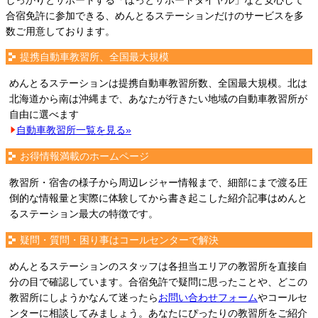
しっかりとサポートする「ほっとサポートダイヤル」など安心して
合宿免許に参加できる、めんとるステーションだけのサービスを多
数ご用意しております。
提携自動車教習所、全国最大規模
めんとるステーションは提携自動車教習所数、全国最大規模。北は
北海道から南は沖縄まで、あなたが行きたい地域の自動車教習所が
自由に選べます
自動車教習所一覧を見る»
お得情報満載のホームページ
教習所・宿舎の様子から周辺レジャー情報まで、細部にまで渡る圧
倒的な情報量と実際に体験してから書き起こした紹介記事はめんと
るステーション最大の特徴です。
疑問・質問・困り事はコールセンターで解決
めんとるステーションのスタッフは各担当エリアの教習所を直接自
分の目で確認しています。合宿免許で疑問に思ったことや、どこの
教習所にしようかなんて迷ったら
お問い合わせフォーム
やコールセ
ンターに相談してみましょう。あなたにぴったりの教習所をご紹介