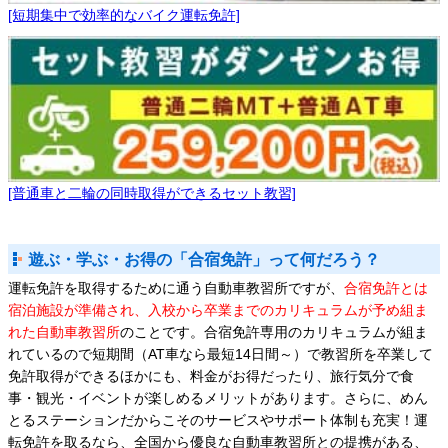
[短期集中で効率的なバイク運転免許]
[普通車と二輪の同時取得ができるセット教習]
遊ぶ・学ぶ・お得の「合宿免許」って何だろう？
運転免許を取得するために通う自動車教習所ですが、
合宿免許とは
宿泊施設が準備され、入校から卒業までのカリキュラムが予め組ま
れた自動車教習所
のことです。合宿免許専用のカリキュラムが組ま
れているので短期間（AT車なら最短14日間～）で教習所を卒業して
免許取得ができるほかにも、料金がお得だったり、旅行気分で食
事・観光・イベントが楽しめるメリットがあります。さらに、めん
とるステーションだからこそのサービスやサポート体制も充実！運
転免許を取るなら、全国から優良な自動車教習所との提携がある、