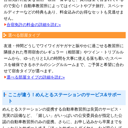
ので安心！自動車教習所によってはイベントやプチ旅行、スペシャ
ルディナーなどの特典もあり、料金込みのお得なセットも見逃せま
せん。
合宿免許の料金の詳細を読む»
選べる部屋タイプ
友達・仲間どうしでワイワイガヤガヤと賑やかに過ごせる教習所に
隣接された専用宿舎のレギュラー（相部屋）やツイン・トリプルル
ームから、ゆったりと1人の時間を大事に使える落ち着いたスペー
スを確保できるホテルのシングルルームまで、ご予算と希望に合わ
せて宿舎タイプが選べます。
選べる部屋タイプの詳細を読む»
ここが違う！めんとるステーションのサービス&サポー
ト
めんとるステーションの提携する自動車教習所は良質のサービス・
充実の設備など、「嬉しい」がいっぱいの公安委員会が指定した公
認の自動車教習所のみの提携。さらに、お申し込みから卒業までを