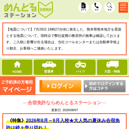
MENU
仮申込
電話
検索
【地震について】7月28日 16時27分頃に発生した、熊本県熊本地方を震源
とする地震について。現時点で弊社提携の教習所の無事は確認しておりま
す。ご入校に影響が出る場合は、当社コールセンターまたは自動車学校よ
り順次、お客様へご連絡いたします。
普通車
バイク
大型・特殊
HOME
合宿免許ならめんとるステーション
更新日:
2026/08/07
《特集》
2026年8月～9月入校★大人気の夏休み合宿免
許は続々売り切れ！