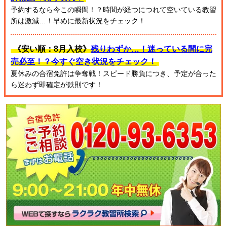
予約するなら今この瞬間！？時間が経つにつれて空いている教習
所は激減…！早めに最新状況をチェック！
《安い順：8月入校》
残りわずか…！迷っている間に完
売必至！？今すぐ空き状況をチェック！
夏休みの合宿免許は争奪戦！スピード勝負につき、予定が合った
ら迷わず即確定が鉄則です！