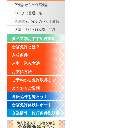
仮免許からの合宿免許
バイク（普通二輪）
普通車＋バイクのセット教習
大型・大特・けん引・二種
タイプ別おすすめ教習所
合宿免許とは？
入校条件
お申し込み方法
お支払方法
ご予約から免許取得まで
よくあるご質問
運転免許を知ろう！
合宿免許体験レポート
企業情報・旅行条件説明書