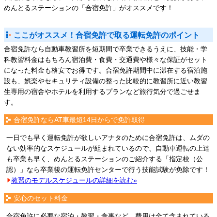
めんとるステーションの「合宿免許」がオススメです！
ここがオススメ！合宿免許で取る運転免許のポイント
合宿免許なら自動車教習所を短期間で卒業できるうえに、技能・学
科教習料金はもちろん宿泊費・食費・交通費や様々な保証がセット
になった料金も格安でお得です。合宿免許期間中に滞在する宿泊施
設も、娯楽やセキュリティ設備の整った比較的に教習所に近い教習
生専用の宿舎やホテルを利用するプランなど旅行気分で過ごせま
す。
合宿免許ならAT車最短14日からで免許取得
一日でも早く運転免許が欲しいアナタのために合宿免許は、ムダの
ない効率的なスケジュールが組まれているので、自動車運転の上達
も卒業も早く、めんとるステーションのご紹介する「指定校（公
認）」なら卒業後の運転免許センターで行う技能試験が免除です！
教習のモデルスケジュールの詳細を読む»
安心のセット料金
合宿免許に必要な宿泊・教習・食事など、費用は全て含まれている