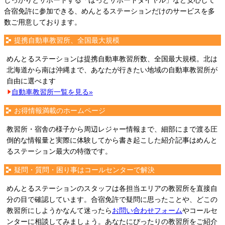
しっかりとサポートする「ほっとサポートダイヤル」など安心して
合宿免許に参加できる、めんとるステーションだけのサービスを多
数ご用意しております。
提携自動車教習所、全国最大規模
めんとるステーションは提携自動車教習所数、全国最大規模。北は
北海道から南は沖縄まで、あなたが行きたい地域の自動車教習所が
自由に選べます
自動車教習所一覧を見る»
お得情報満載のホームページ
教習所・宿舎の様子から周辺レジャー情報まで、細部にまで渡る圧
倒的な情報量と実際に体験してから書き起こした紹介記事はめんと
るステーション最大の特徴です。
疑問・質問・困り事はコールセンターで解決
めんとるステーションのスタッフは各担当エリアの教習所を直接自
分の目で確認しています。合宿免許で疑問に思ったことや、どこの
教習所にしようかなんて迷ったら
お問い合わせフォーム
やコールセ
ンターに相談してみましょう。あなたにぴったりの教習所をご紹介