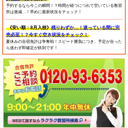
予約するなら今この瞬間！？時間が経つにつれて空いている教習
所は激減…！早めに最新状況をチェック！
《安い順：8月入校》
残りわずか…！迷っている間に完
売必至！？今すぐ空き状況をチェック！
夏休みの合宿免許は争奪戦！スピード勝負につき、予定が合った
ら迷わず即確定が鉄則です！