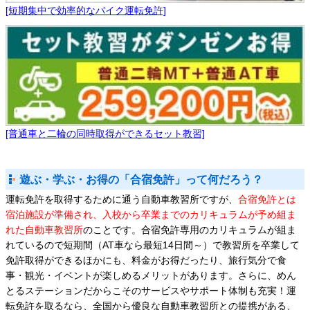
[短期集中で効率的なバイク運転免許]
[普通車と二輪の同時取得ができるセット教習]
遊ぶ・学ぶ・お得の「合宿免許」って何だろう？
運転免許を取得するために通う自動車教習所ですが、
合宿免許とは
宿泊施設が準備され、入校から卒業までのカリキュラムが予め組ま
れた自動車教習所
のことです。合宿免許専用のカリキュラムが組ま
れているので短期間（AT車なら最短14日間～）で教習所を卒業して
免許取得ができるほかにも、料金がお得だったり、旅行気分で食
事・観光・イベントが楽しめるメリットがあります。さらに、めん
とるステーションだからこそのサービスやサポート体制も充実！運
転免許を取るなら、全国から優良な自動車教習所との提携がある、