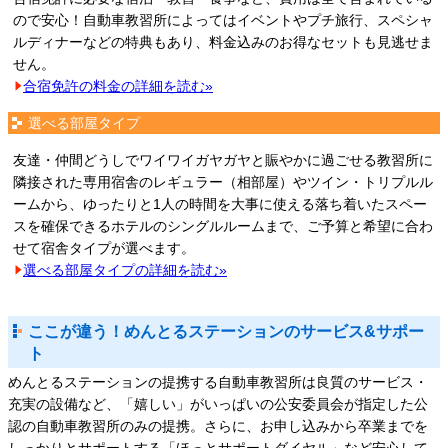
ので安心！自動車教習所によってはイベントやプチ旅行、スペシャ
ルディナーなどの特典もあり、料金込みのお得なセットも見逃せま
せん。
合宿免許の料金の詳細を読む»
選べる部屋タイプ
友達・仲間どうしでワイワイガヤガヤと賑やかに過ごせる教習所に
隣接された専用宿舎のレギュラー（相部屋）やツイン・トリプルル
ームから、ゆったりと1人の時間を大事に使える落ち着いたスペー
スを確保できるホテルのシングルルームまで、ご予算と希望に合わ
せて宿舎タイプが選べます。
選べる部屋タイプの詳細を読む»
ここが違う！めんとるステーションのサービス&サポー
ト
めんとるステーションの提携する自動車教習所は良質のサービス・
充実の設備など、「嬉しい」がいっぱいの公安委員会が指定した公
認の自動車教習所のみの提携。さらに、お申し込みから卒業までを