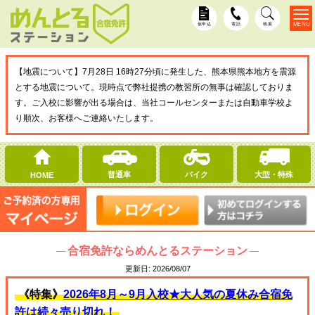
MENU
仮申込
電話
検索
【地震について】7月28日 16時27分頃に発生した、熊本県熊本地方を震源
とする地震について。現時点で弊社提携の教習所の無事は確認しておりま
す。ご入校に影響が出る場合は、当社コールセンターまたは自動車学校よ
り順次、お客様へご連絡いたします。
普通車
バイク
大型・特殊
HOME
合宿免許ならめんとるステーション
更新日:
2026/08/07
《特集》
2026年8月～9月入校★大人気の夏休み合宿免
許は続々売り切れ！