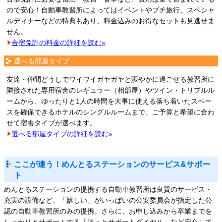
ので安心！自動車教習所によってはイベントやプチ旅行、スペシャ
ルディナーなどの特典もあり、料金込みのお得なセットも見逃せま
せん。
合宿免許の料金の詳細を読む»
選べる部屋タイプ
友達・仲間どうしでワイワイガヤガヤと賑やかに過ごせる教習所に
隣接された専用宿舎のレギュラー（相部屋）やツイン・トリプルル
ームから、ゆったりと1人の時間を大事に使える落ち着いたスペー
スを確保できるホテルのシングルルームまで、ご予算と希望に合わ
せて宿舎タイプが選べます。
選べる部屋タイプの詳細を読む»
ここが違う！めんとるステーションのサービス&サポー
ト
めんとるステーションの提携する自動車教習所は良質のサービス・
充実の設備など、「嬉しい」がいっぱいの公安委員会が指定した公
認の自動車教習所のみの提携。さらに、お申し込みから卒業までを