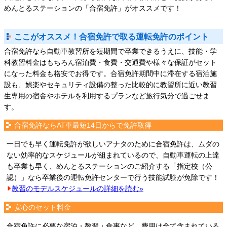
めんとるステーションの「合宿免許」がオススメです！
ここがオススメ！合宿免許で取る運転免許のポイント
合宿免許なら自動車教習所を短期間で卒業できるうえに、技能・学
科教習料金はもちろん宿泊費・食費・交通費や様々な保証がセット
になった料金も格安でお得です。合宿免許期間中に滞在する宿泊施
設も、娯楽やセキュリティ設備の整った比較的に教習所に近い教習
生専用の宿舎やホテルを利用するプランなど旅行気分で過ごせま
す。
合宿免許ならAT車最短14日からで免許取得
一日でも早く運転免許が欲しいアナタのために合宿免許は、ムダの
ない効率的なスケジュールが組まれているので、自動車運転の上達
も卒業も早く、めんとるステーションのご紹介する「指定校（公
認）」なら卒業後の運転免許センターで行う技能試験が免除です！
教習のモデルスケジュールの詳細を読む»
安心のセット料金
合宿免許に必要な宿泊・教習・食事など、費用は全て含まれている