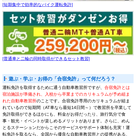
[短期集中で効率的なバイク運転免許]
[普通車と二輪の同時取得ができるセット教習]
遊ぶ・学ぶ・お得の「合宿免許」って何だろう？
運転免許を取得するために通う自動車教習所ですが、
合宿免許とは
宿泊施設が準備され、入校から卒業までのカリキュラムが予め組ま
れた自動車教習所
のことです。合宿免許専用のカリキュラムが組ま
れているので短期間（AT車なら最短14日間～）で教習所を卒業して
免許取得ができるほかにも、料金がお得だったり、旅行気分で食
事・観光・イベントが楽しめるメリットがあります。さらに、めん
とるステーションだからこそのサービスやサポート体制も充実！運
転免許を取るなら、全国から優良な自動車教習所との提携がある、