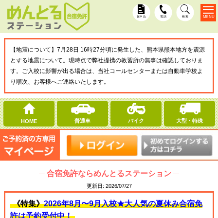
MENU
仮申込
電話
検索
【地震について】7月28日 16時27分頃に発生した、熊本県熊本地方を震源
とする地震について。現時点で弊社提携の教習所の無事は確認しておりま
す。ご入校に影響が出る場合は、当社コールセンターまたは自動車学校よ
り順次、お客様へご連絡いたします。
普通車
バイク
大型・特殊
HOME
合宿免許ならめんとるステーション
更新日:
2026/07/27
《特集》
2026年8月〜9月入校★大人気の夏休み合宿免
許は予約受付中！