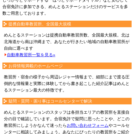
しっかりとサポートする「ほっとサポートダイヤル」など安心して
合宿免許に参加できる、めんとるステーションだけのサービスを多
数ご用意しております。
提携自動車教習所、全国最大規模
めんとるステーションは提携自動車教習所数、全国最大規模。北は
北海道から南は沖縄まで、あなたが行きたい地域の自動車教習所が
自由に選べます
自動車教習所一覧を見る»
お得情報満載のホームページ
教習所・宿舎の様子から周辺レジャー情報まで、細部にまで渡る圧
倒的な情報量と実際に体験してから書き起こした紹介記事はめんと
るステーション最大の特徴です。
疑問・質問・困り事はコールセンターで解決
めんとるステーションのスタッフは各担当エリアの教習所を直接自
分の目で確認しています。合宿免許で疑問に思ったことや、どこの
教習所にしようかなんて迷ったら
お問い合わせフォーム
やコールセ
ンターに相談してみましょう。あなたにぴったりの教習所をご紹介