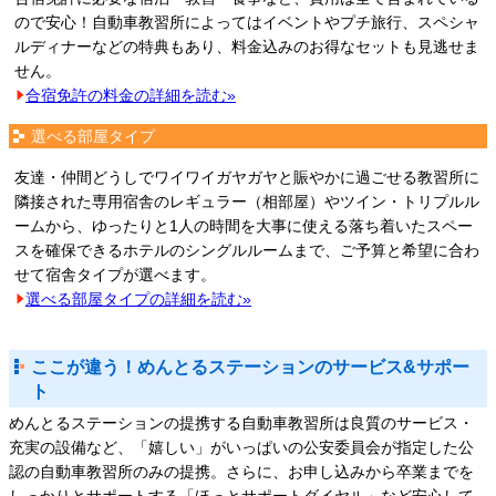
ので安心！自動車教習所によってはイベントやプチ旅行、スペシャ
ルディナーなどの特典もあり、料金込みのお得なセットも見逃せま
せん。
合宿免許の料金の詳細を読む»
選べる部屋タイプ
友達・仲間どうしでワイワイガヤガヤと賑やかに過ごせる教習所に
隣接された専用宿舎のレギュラー（相部屋）やツイン・トリプルル
ームから、ゆったりと1人の時間を大事に使える落ち着いたスペー
スを確保できるホテルのシングルルームまで、ご予算と希望に合わ
せて宿舎タイプが選べます。
選べる部屋タイプの詳細を読む»
ここが違う！めんとるステーションのサービス&サポー
ト
めんとるステーションの提携する自動車教習所は良質のサービス・
充実の設備など、「嬉しい」がいっぱいの公安委員会が指定した公
認の自動車教習所のみの提携。さらに、お申し込みから卒業までを