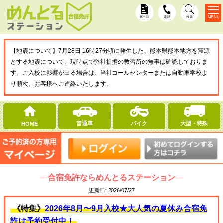
MENU
仮申込
電話
検索
【地震について】7月28日 16時27分頃に発生した、熊本県熊本地方を震源
とする地震について。現時点で弊社提携の教習所の無事は確認しておりま
す。ご入校に影響が出る場合は、当社コールセンターまたは自動車学校よ
り順次、お客様へご連絡いたします。
普通車
バイク
大型・特殊
HOME
合宿免許ならめんとるステーション
更新日:
2026/07/27
《特集》
2026年8月〜9月入校★大人気の夏休み合宿免
許は予約受付中！