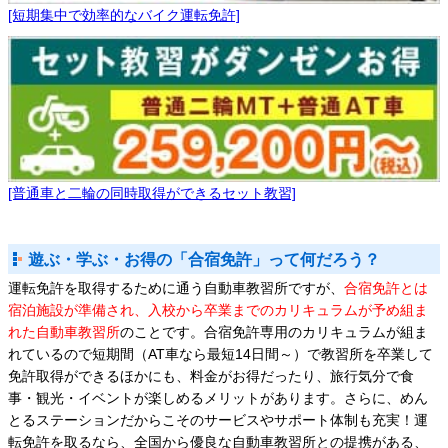
[短期集中で効率的なバイク運転免許]
[普通車と二輪の同時取得ができるセット教習]
遊ぶ・学ぶ・お得の「合宿免許」って何だろう？
運転免許を取得するために通う自動車教習所ですが、
合宿免許とは
宿泊施設が準備され、入校から卒業までのカリキュラムが予め組ま
れた自動車教習所
のことです。合宿免許専用のカリキュラムが組ま
れているので短期間（AT車なら最短14日間～）で教習所を卒業して
免許取得ができるほかにも、料金がお得だったり、旅行気分で食
事・観光・イベントが楽しめるメリットがあります。さらに、めん
とるステーションだからこそのサービスやサポート体制も充実！運
転免許を取るなら、全国から優良な自動車教習所との提携がある、