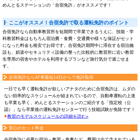
めんとるステーションの「合宿免許」がオススメです！
ここがオススメ！合宿免許で取る運転免許のポイント
合宿免許なら自動車教習所を短期間で卒業できるうえに、技能・学
科教習料金はもちろん宿泊費・食費・交通費や様々な保証がセット
になった料金も格安でお得です。合宿免許期間中に滞在する宿泊施
設も、娯楽やセキュリティ設備の整った比較的に教習所に近い教習
生専用の宿舎やホテルを利用するプランなど旅行気分で過ごせま
す。
合宿免許ならAT車最短14日からで免許取得
一日でも早く運転免許が欲しいアナタのために合宿免許は、ムダの
ない効率的なスケジュールが組まれているので、自動車運転の上達
も卒業も早く、めんとるステーションのご紹介する「指定校（公
認）」なら卒業後の運転免許センターで行う技能試験が免除です！
教習のモデルスケジュールの詳細を読む»
安心のセット料金
合宿免許に必要な宿泊・教習・食事など、費用は全て含まれている