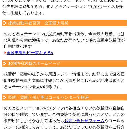
しっかりとサポートする「ほっとサポートダイヤル」など安心して
合宿免許に参加できる、めんとるステーションだけのサービスを多
数ご用意しております。
提携自動車教習所、全国最大規模
めんとるステーションは提携自動車教習所数、全国最大規模。北は
北海道から南は沖縄まで、あなたが行きたい地域の自動車教習所が
自由に選べます
自動車教習所一覧を見る»
お得情報満載のホームページ
教習所・宿舎の様子から周辺レジャー情報まで、細部にまで渡る圧
倒的な情報量と実際に体験してから書き起こした紹介記事はめんと
るステーション最大の特徴です。
疑問・質問・困り事はコールセンターで解決
めんとるステーションのスタッフは各担当エリアの教習所を直接自
分の目で確認しています。合宿免許で疑問に思ったことや、どこの
教習所にしようかなんて迷ったら
お問い合わせフォーム
やコールセ
ンターに相談してみましょう。あなたにぴったりの教習所をご紹介