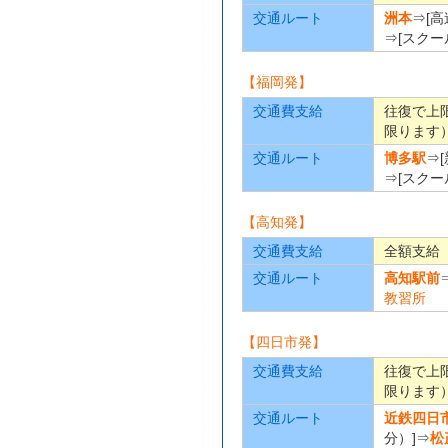
交通ルート
洲本
⇒[高
⇒[スクー
【福岡発】
交通費支給
往復で上
限ります
交通ルート
博多駅
⇒
⇒[スクー
【高知発】
交通費支給
全額支給
交通ルート
高知駅前
教習所
【四日市発】
交通費支給
往復で上
限ります
交通ルート
近鉄四日
分）]⇒
松