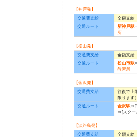
【神戸発】
交通費支給
全額支給
交通ルート
新神戸駅
所
【松山発】
交通費支給
全額支給
交通ルート
松山市駅
教習所
【金沢発】
交通費支給
往復で上
限ります
交通ルート
金沢駅
⇒
⇒[スクー
【淡路島発】
交通費支給
全額支給