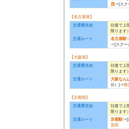
茂
⇒[スク
【名古屋発】
交通費支給
往復で上
限ります
交通ルート
名古屋駅
⇒[スクー
【大阪発】
交通費支給
往復で上
限ります
交通ルート
大阪なん
分）]⇒
教
【京都発】
交通費支給
往復で上
限ります
交通ルート
京都駅
⇒
習所