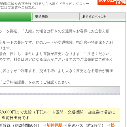
型自動二輪を合宿免許で取るならあほくドライビングスクー
方には交通費を全額支給。
ットを郵送、「支給」の場合は行きの交通費をお客様にお立替え頂
。
定ルートの費用です。他のルートや交通機関、指定席や特別席をご利
ります。
場合、日にち、条件により運賃が変更になります、ご注意ください。
のです。料金は改定になる場合がございますのでご出発前にご確認く
お客さまがご利用する、交通手段により大きく変更となる場合が御座
「ご予約確認書」を改めてご確認ください。
限8,000円まで支給（下記ルート区間・交通機関・自由席の場合に
）※前日出発です
[新幹線（約2時間50分）]⇒
新神戸駅
⇒[高速バス（約2時間）]⇒
松