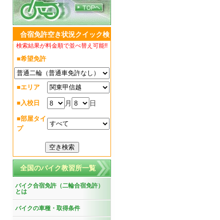
合宿免許空き状況クイック検
索
検索結果が料金順で並べ替え可能!!
■希望免許
■エリア
月
日
■入校日
■部屋タイ
プ
全国のバイク教習所一覧
バイク合宿免許（二輪合宿免許）
とは
バイクの車種・取得条件