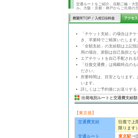
交通ルートをご紹介。自動二輪・大
ル。大阪・京都・神戸からご出発の
「チケット支給」の場合はチケ
き、卒業時でご精算いたします
「全額支給」の支給額は上記指
用の場合、差額は自己負担とな
エアチケットを自己手配される
「往復交通費」は掲載時点のも
ださい。
所要時間は、目安となります。
います。
詳しくはご予約後にお送りする
出発地別ルートと交通費支給額
【東京発】
交通費支給
往復で上
限ります
交通ルート
東京駅
⇒