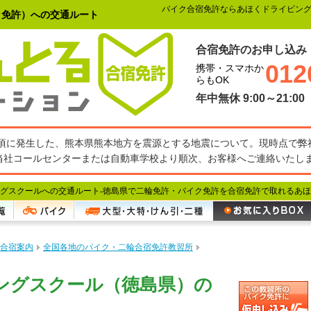
バイク合宿免許ならあほくドライビン
ク免許）への交通ルート
合宿免許のお申し込み
012
携帯・スマホか
らもOK
年中無休 9:00～21:00
27分頃に発生した、熊本県熊本地方を震源とする地震について。現時点で
当社コールセンターまたは自動車学校より順次、お客様へご連絡いたし
グスクールへの交通ルート-
徳島県で二輪免許・バイク免許を合宿免許で取れるあほ
合宿案内
全国各地のバイク・二輪合宿免許教習所
ングスクール（徳島県）の