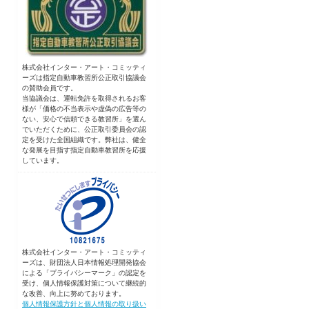
株式会社インター・アート・コミッティ
ーズは指定自動車教習所公正取引協議会
の賛助会員です。
当協議会は、運転免許を取得されるお客
様が「価格の不当表示や虚偽の広告等の
ない、安心で信頼できる教習所」を選ん
でいただくために、公正取引委員会の認
定を受けた全国組織です。弊社は、健全
な発展を目指す指定自動車教習所を応援
しています。
株式会社インター・アート・コミッティ
ーズは、財団法人日本情報処理開発協会
による「プライバシーマーク」の認定を
受け、個人情報保護対策について継続的
な改善、向上に努めております。
個人情報保護方針と個人情報の取り扱い